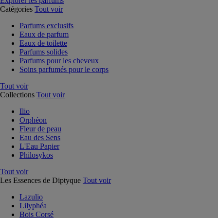
Explorer les parfums
Catégories
Tout voir
Parfums exclusifs
Eaux de parfum
Eaux de toilette
Parfums solides
Parfums pour les cheveux
Soins parfumés pour le corps
Tout voir
Collections
Tout voir
Ilio
Orphéon
Fleur de peau
Eau des Sens
L'Eau Papier
Philosykos
Tout voir
Les Essences de Diptyque
Tout voir
Lazulio
Lilyphéa
Bois Corsé