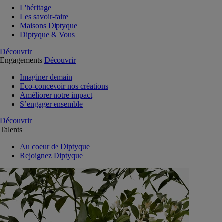
L'héritage
Les savoir-faire
Maisons Diptyque
Diptyque & Vous
Découvrir
Engagements
Découvrir
Imaginer demain
Eco-concevoir nos créations
Améliorer notre impact
S’engager ensemble
Découvrir
Talents
Au coeur de Diptyque
Rejoignez Diptyque