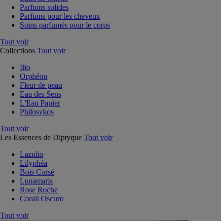
Parfums solides
Parfums pour les cheveux
Soins parfumés pour le corps
Tout voir
Collections
Tout voir
Ilio
Orphéon
Fleur de peau
Eau des Sens
L'Eau Papier
Philosykos
Tout voir
Les Essences de Diptyque
Tout voir
Lazulio
Lilyphéa
Bois Corsé
Lunamaris
Rose Roche
Corail Oscuro
Tout voir