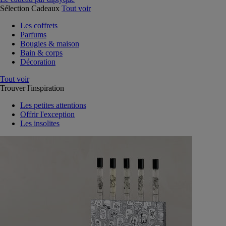
Sélection Cadeaux
Tout voir
Les coffrets
Parfums
Bougies & maison
Bain & corps
Décoration
Tout voir
Trouver l'inspiration
Les petites attentions
Offrir l'exception
Les insolites