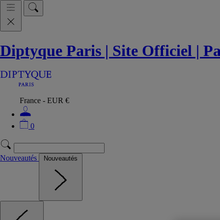
Diptyque Paris | Site Officiel | 
France - EUR €
0
Nouveautés
Nouveautés