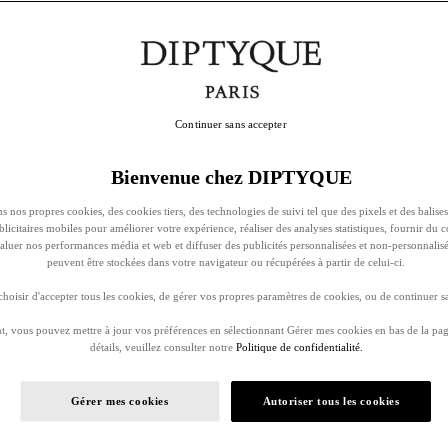
Continuer sans accepter
Bienvenue chez DIPTYQUE
s nos propres cookies, des cookies tiers, des technologies de suivi tel que des pixels et des balises
ublicitaires mobiles pour améliorer votre expérience, réaliser des analyses statistiques, fournir du 
évaluer nos performances média et web et diffuser des publicités personnalisées et non-personnalis
peuvent être stockées dans votre navigateur ou récupérées à partir de celui-ci.
oisir d'accepter tous les cookies, de gérer vos propres paramètres de cookies, ou de continuer sa
, vous pouvez mettre à jour vos préférences en sélectionnant Gérer mes cookies en bas de la pag
détails, veuillez consulter notre
Politique de confidentialité.
Gérer mes cookies
Autoriser tous les cookies