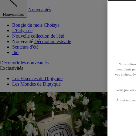
Nouveautés
Nouveautés
Bougie du mois Choisya
L'Odyssée
Nouvelle collection de l'été
Nouveauté
Décoration estivale
Senteurs d'été
Ilio
Découvrir les nouveautés
Nous utilison
Exclusivités
identifiants p
vos intérets, 
Les Essences de Diptyque
Les Mondes de Diptyque
Vous pouvez ch
À tout moment