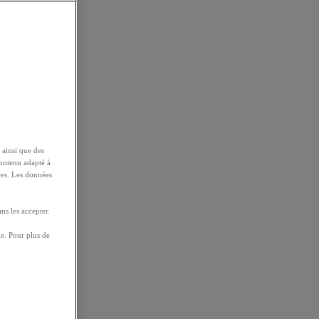
 ainsi que des
contenu adapté à
ées. Les données
ns les accepter.
e. Pour plus de