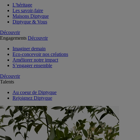
L'héritage
Les savoir-faire
Maisons Diptyque
Diptyque & Vous
Découvrir
Engagements
Découvrir
Imaginer demain
Eco-concevoir nos créations
Améliorer notre impact
S’engager ensemble
Découvrir
Talents
Au coeur de Diptyque
Rejoignez Diptyque