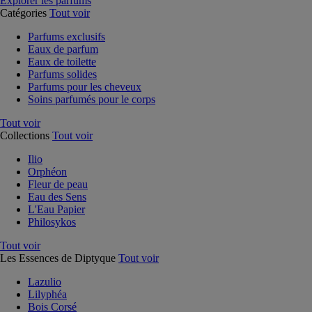
Explorer les parfums
Catégories
Tout voir
Parfums exclusifs
Eaux de parfum
Eaux de toilette
Parfums solides
Parfums pour les cheveux
Soins parfumés pour le corps
Tout voir
Collections
Tout voir
Ilio
Orphéon
Fleur de peau
Eau des Sens
L'Eau Papier
Philosykos
Tout voir
Les Essences de Diptyque
Tout voir
Lazulio
Lilyphéa
Bois Corsé