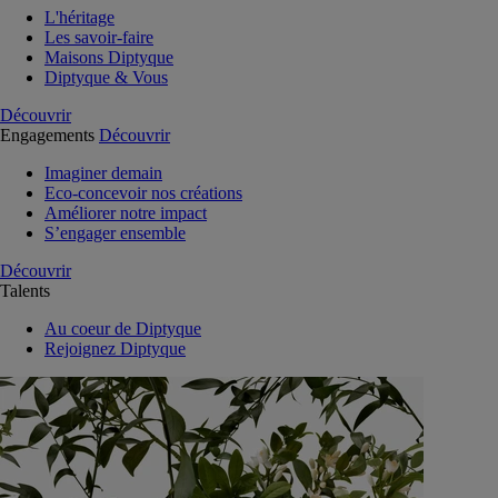
L'héritage
Les savoir-faire
Maisons Diptyque
Diptyque & Vous
Découvrir
Engagements
Découvrir
Imaginer demain
Eco-concevoir nos créations
Améliorer notre impact
S’engager ensemble
Découvrir
Talents
Au coeur de Diptyque
Rejoignez Diptyque