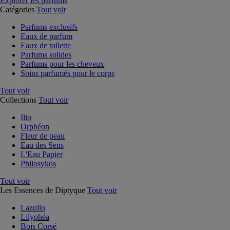
Explorer les parfums
Catégories
Tout voir
Parfums exclusifs
Eaux de parfum
Eaux de toilette
Parfums solides
Parfums pour les cheveux
Soins parfumés pour le corps
Tout voir
Collections
Tout voir
Ilio
Orphéon
Fleur de peau
Eau des Sens
L'Eau Papier
Philosykos
Tout voir
Les Essences de Diptyque
Tout voir
Lazulio
Lilyphéa
Bois Corsé