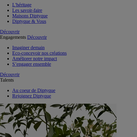
L'héritage
Les savoir-faire
Maisons Diptyque
Diptyque & Vous
Découvrir
Engagements
Découvrir
Imaginer demain
Eco-concevoir nos créations
Améliorer notre impact
S’engager ensemble
Découvrir
Talents
Au coeur de Diptyque
Rejoignez Diptyque