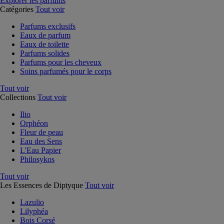
Explorer les parfums
Catégories
Tout voir
Parfums exclusifs
Eaux de parfum
Eaux de toilette
Parfums solides
Parfums pour les cheveux
Soins parfumés pour le corps
Tout voir
Collections
Tout voir
Ilio
Orphéon
Fleur de peau
Eau des Sens
L'Eau Papier
Philosykos
Tout voir
Les Essences de Diptyque
Tout voir
Lazulio
Lilyphéa
Bois Corsé