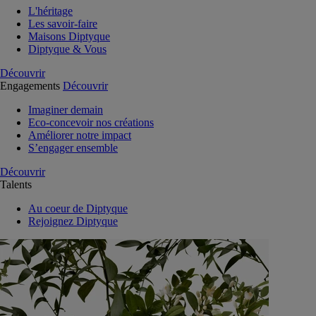
L'héritage
Les savoir-faire
Maisons Diptyque
Diptyque & Vous
Découvrir
Engagements
Découvrir
Imaginer demain
Eco-concevoir nos créations
Améliorer notre impact
S’engager ensemble
Découvrir
Talents
Au coeur de Diptyque
Rejoignez Diptyque