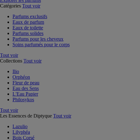
Explorer les parfums
Catégories
Tout voir
Parfums exclusifs
Eaux de parfum
Eaux de toilette
Parfums solides
Parfums pour les cheveux
Soins parfumés pour le corps
Tout voir
Collections
Tout voir
Ilio
Orphéon
Fleur de peau
Eau des Sens
L'Eau Papier
Philosykos
Tout voir
Les Essences de Diptyque
Tout voir
Lazulio
Lilyphéa
Bois Corsé