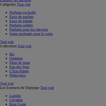
Explorer les parfums
Catégories
Tout voir
Parfums exclusifs
Eaux de parfum
Eaux de toilette
Parfums solides
Parfums pour les cheveux
Soins parfumés pour le corps
Tout voir
Collections
Tout voir
Ilio
Orphéon
Fleur de peau
Eau des Sens
L'Eau Papier
Philosykos
Tout voir
Les Essences de Diptyque
Tout voir
Lazulio
Lilyphéa
Bois Corsé