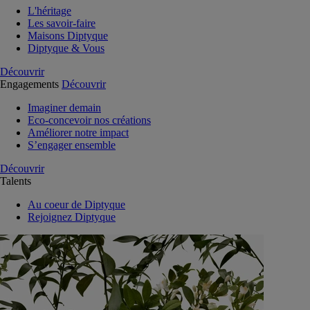
L'héritage
Les savoir-faire
Maisons Diptyque
Diptyque & Vous
Découvrir
Engagements
Découvrir
Imaginer demain
Eco-concevoir nos créations
Améliorer notre impact
S’engager ensemble
Découvrir
Talents
Au coeur de Diptyque
Rejoignez Diptyque