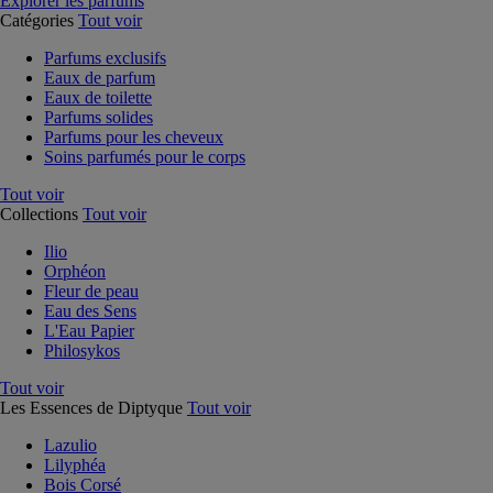
Explorer les parfums
Catégories
Tout voir
Parfums exclusifs
Eaux de parfum
Eaux de toilette
Parfums solides
Parfums pour les cheveux
Soins parfumés pour le corps
Tout voir
Collections
Tout voir
Ilio
Orphéon
Fleur de peau
Eau des Sens
L'Eau Papier
Philosykos
Tout voir
Les Essences de Diptyque
Tout voir
Lazulio
Lilyphéa
Bois Corsé