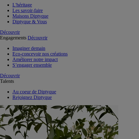
L'héritage
Les savoir-faire
Maisons Diptyque
Diptyque & Vous
Découvrir
Engagements
Découvrir
Imaginer demain
Eco-concevoir nos créations
Améliorer notre impact
S’engager ensemble
Découvrir
Talents
Au coeur de Diptyque
Rejoignez Diptyque