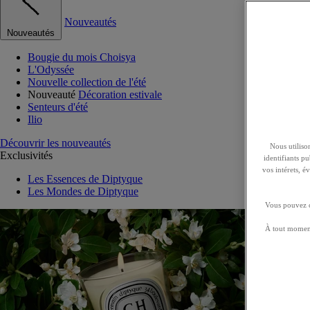
Nouveautés
Nouveautés
Bougie du mois Choisya
L'Odyssée
Nouvelle collection de l'été
Nouveauté
Décoration estivale
Senteurs d'été
Ilio
Découvrir les nouveautés
Nous utilison
Exclusivités
identifiants p
vos intérets, 
Les Essences de Diptyque
Les Mondes de Diptyque
Vous pouvez ch
À tout moment