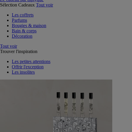
Sélection Cadeaux
Tout voir
Les coffrets
Parfums
Bougies & maison
Bain & corps
Décoration
Tout voir
Trouver l'inspiration
Les petites attentions
Offrir l'exception
Les insolites