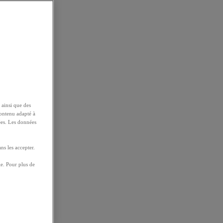
 ainsi que des
contenu adapté à
ées. Les données
ns les accepter.
e. Pour plus de