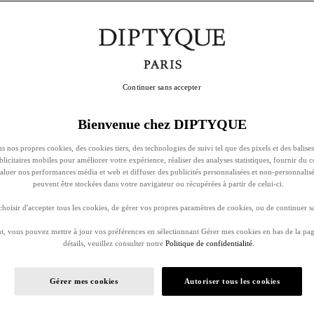
Continuer sans accepter
Bienvenue chez DIPTYQUE
s nos propres cookies, des cookies tiers, des technologies de suivi tel que des pixels et des balises
ublicitaires mobiles pour améliorer votre expérience, réaliser des analyses statistiques, fournir du 
évaluer nos performances média et web et diffuser des publicités personnalisées et non-personnalis
peuvent être stockées dans votre navigateur ou récupérées à partir de celui-ci.
oisir d'accepter tous les cookies, de gérer vos propres paramètres de cookies, ou de continuer sa
, vous pouvez mettre à jour vos préférences en sélectionnant Gérer mes cookies en bas de la pag
détails, veuillez consulter notre
Politique de confidentialité.
Gérer mes cookies
Autoriser tous les cookies