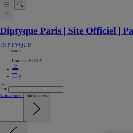
Diptyque Paris | Site Officiel | 
France - EUR €
0
Nouveautés
Nouveautés