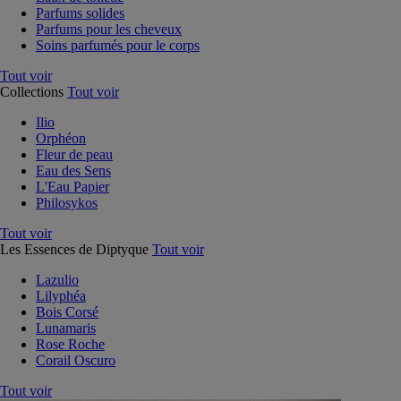
Parfums solides
Parfums pour les cheveux
Soins parfumés pour le corps
Tout voir
Collections
Tout voir
Ilio
Orphéon
Fleur de peau
Eau des Sens
L'Eau Papier
Philosykos
Tout voir
Les Essences de Diptyque
Tout voir
Lazulio
Lilyphéa
Bois Corsé
Lunamaris
Rose Roche
Corail Oscuro
Tout voir