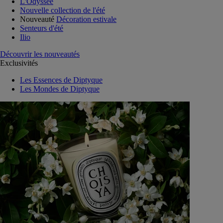
L'Odyssée
Nouvelle collection de l'été
Nouveauté
Décoration estivale
Senteurs d'été
Ilio
Découvrir les nouveautés
Exclusivités
Les Essences de Diptyque
Les Mondes de Diptyque