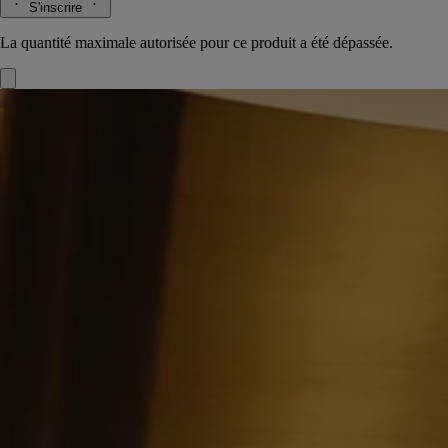
S'inscrire
La quantité maximale autorisée pour ce produit a été dépassée.