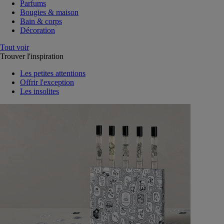
Parfums
Bougies & maison
Bain & corps
Décoration
Tout voir
Trouver l'inspiration
Les petites attentions
Offrir l'exception
Les insolites