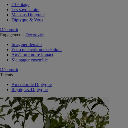
L'héritage
Les savoir-faire
Maisons Diptyque
Diptyque & Vous
Découvrir
Engagements
Découvrir
Imaginer demain
Eco-concevoir nos créations
Améliorer notre impact
S’engager ensemble
Découvrir
Talents
Au coeur de Diptyque
Rejoignez Diptyque