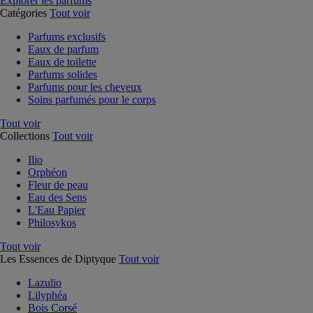
Explorer les parfums
Catégories
Tout voir
Parfums exclusifs
Eaux de parfum
Eaux de toilette
Parfums solides
Parfums pour les cheveux
Soins parfumés pour le corps
Tout voir
Collections
Tout voir
Ilio
Orphéon
Fleur de peau
Eau des Sens
L'Eau Papier
Philosykos
Tout voir
Les Essences de Diptyque
Tout voir
Lazulio
Lilyphéa
Bois Corsé