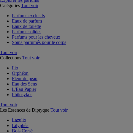
Explorer les parfums
Catégories
Tout voir
Parfums exclusifs
Eaux de parfum
Eaux de toilette
Parfums solides
Parfums pour les cheveux
Soins parfumés pour le corps
Tout voir
Collections
Tout voir
Ilio
Orphéon
Fleur de peau
Eau des Sens
L'Eau Papier
Philosykos
Tout voir
Les Essences de Diptyque
Tout voir
Lazulio
Lilyphéa
Bois Corsé