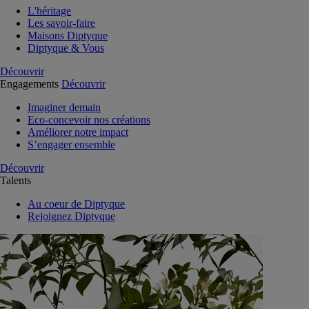
L'héritage
Les savoir-faire
Maisons Diptyque
Diptyque & Vous
Découvrir
Engagements
Découvrir
Imaginer demain
Eco-concevoir nos créations
Améliorer notre impact
S’engager ensemble
Découvrir
Talents
Au coeur de Diptyque
Rejoignez Diptyque