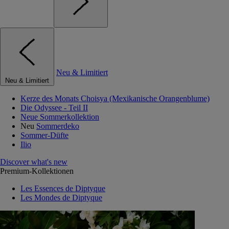
Neu & Limitiert
Neu & Limitiert
Kerze des Monats Choisya (Mexikanische Orangenblume)
Die Odyssee - Teil II
Neue Sommerkollektion
Neu
Sommerdeko
Sommer-Düfte
Ilio
Discover what's new
Premium-Kollektionen
Les Essences de Diptyque
Les Mondes de Diptyque