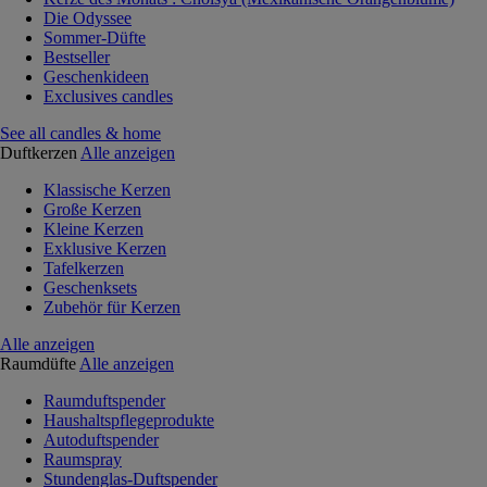
Die Odyssee
Sommer-Düfte
Bestseller
Geschenkideen
Exclusives candles
See all candles & home
Duftkerzen
Alle anzeigen
Klassische Kerzen
Große Kerzen
Kleine Kerzen
Exklusive Kerzen
Tafelkerzen
Geschenksets
Zubehör für Kerzen
Alle anzeigen
Raumdüfte
Alle anzeigen
Raumduftspender
Haushaltspflegeprodukte
Autoduftspender
Raumspray
Stundenglas-Duftspender