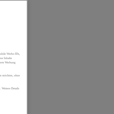
obile Werbe-IDs,
ene Inhalte
ierte Werbung
ren möchten, ohne
. Weitere Details