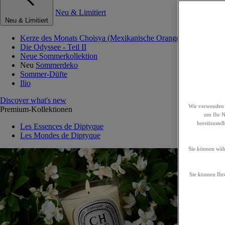
Neu & Limitiert
Neu & Limitiert
Kerze des Monats Choisya (Mexikanische Orangenblume)
Die Odyssee - Teil II
Neue Sommerkollektion
Neu
Sommerdeko
Sommer-Düfte
Ilio
Discover what's new
Wir verwenden 
Premium-Kollektionen
um Ihr Nu
bereitzuste
Les Essences de Diptyque
Les Mondes de Diptyque
Sie können wähl
Sie können Ihre