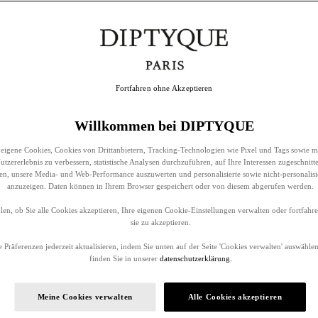
Fortfahren ohne Akzeptieren
Willkommen bei DIPTYQUE
eigene Cookies, Cookies von Drittanbietern, Tracking-Technologien wie Pixel und Tags sowie m
tzererlebnis zu verbessern, statistische Analysen durchzuführen, auf Ihre Interessen zugeschnitt
llen, unsere Media- und Web-Performance auszuwerten und personalisierte sowie nicht-personalis
anzuzeigen. Daten können in Ihrem Browser gespeichert oder von diesem abgerufen werden.
en, ob Sie alle Cookies akzeptieren, Ihre eigenen Cookie-Einstellungen verwalten oder fortfah
sie zu akzeptieren.
 Präferenzen jederzeit aktualisieren, indem Sie unten auf der Seite 'Cookies verwalten' auswählen
finden Sie in unserer
datenschutzerklärung.
Meine Cookies verwalten
Alle Cookies akzeptieren