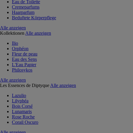
Eau de Toilette
Cremeparfums
Haarparfum
Beduftete Körperpflege
Alle anzeigen
Kollektionen
Alle anzeigen
Ilio
Orphéon
Fleur de peau
Eau des Sens
L'Eau Papier
Philosykos
Alle anzeigen
Les Essences de Diptyque
Alle anzeigen
Lazulio
Lilyphéa
Bois Corsé
Lunamaris
Rose Roche
Corail Oscuro
Alle anzeigen