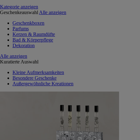
Kategorie anzeigen
Geschenkeauswahl
Alle anzeigen
Geschenkboxen
Parfums
Kerzen & Raumdüfte
Bad & Körperpflege
Dekoration
Alle anzeigen
Kuratierte Auswahl
Kleine Aufmerksamkeiten
Besondere Geschenke
Außergewöhnliche Kreationen