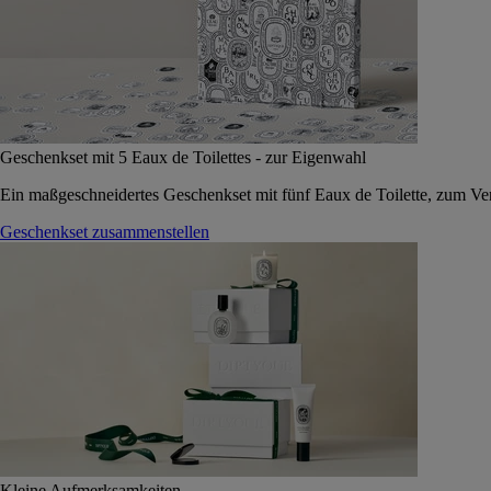
Geschenkset mit 5 Eaux de Toilettes - zur Eigenwahl
Ein maßgeschneidertes Geschenkset mit fünf Eaux de Toilette, zum Vers
Geschenkset zusammenstellen
Kleine Aufmerksamkeiten