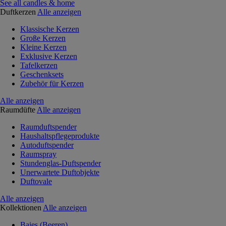
See all candles & home
Duftkerzen
Alle anzeigen
Klassische Kerzen
Große Kerzen
Kleine Kerzen
Exklusive Kerzen
Tafelkerzen
Geschenksets
Zubehör für Kerzen
Alle anzeigen
Raumdüfte
Alle anzeigen
Raumduftspender
Haushaltspflegeprodukte
Autoduftspender
Raumspray
Stundenglas-Duftspender
Unerwartete Duftobjekte
Duftovale
Alle anzeigen
Kollektionen
Alle anzeigen
Baies (Beeren)