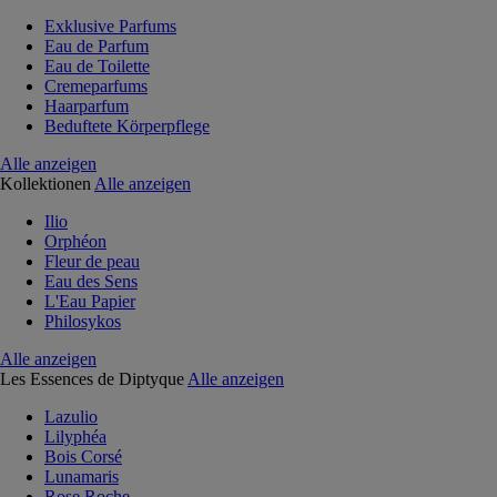
Exklusive Parfums
Eau de Parfum
Eau de Toilette
Cremeparfums
Haarparfum
Beduftete Körperpflege
Alle anzeigen
Kollektionen
Alle anzeigen
Ilio
Orphéon
Fleur de peau
Eau des Sens
L'Eau Papier
Philosykos
Alle anzeigen
Les Essences de Diptyque
Alle anzeigen
Lazulio
Lilyphéa
Bois Corsé
Lunamaris
Rose Roche