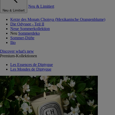
Neu & Limitiert
Neu & Limitiert
Kerze des Monats Choisya (Mexikanische Orangenblume)
Die Odyssee - Teil II
Neue Sommerkollektion
Neu
Sommerdeko
Sommer-Düfte
Ilio
Discover what's new
Premium-Kollektionen
Les Essences de Diptyque
Les Mondes de Diptyque