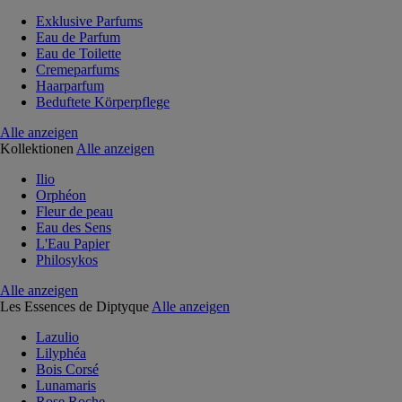
Exklusive Parfums
Eau de Parfum
Eau de Toilette
Cremeparfums
Haarparfum
Beduftete Körperpflege
Alle anzeigen
Kollektionen
Alle anzeigen
Ilio
Orphéon
Fleur de peau
Eau des Sens
L'Eau Papier
Philosykos
Alle anzeigen
Les Essences de Diptyque
Alle anzeigen
Lazulio
Lilyphéa
Bois Corsé
Lunamaris
Rose Roche