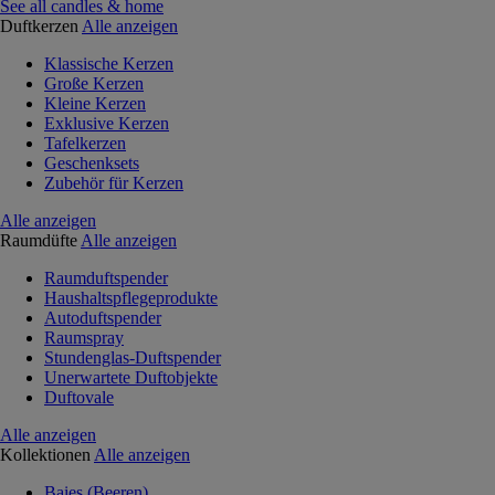
See all candles & home
Duftkerzen
Alle anzeigen
Klassische Kerzen
Große Kerzen
Kleine Kerzen
Exklusive Kerzen
Tafelkerzen
Geschenksets
Zubehör für Kerzen
Alle anzeigen
Raumdüfte
Alle anzeigen
Raumduftspender
Haushaltspflegeprodukte
Autoduftspender
Raumspray
Stundenglas-Duftspender
Unerwartete Duftobjekte
Duftovale
Alle anzeigen
Kollektionen
Alle anzeigen
Baies (Beeren)