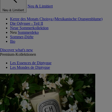
Neu & Limitiert
Neu & Limitiert
Kerze des Monats Choisya (Mexikanische Orangenblume)
Die Odyssee - Teil II
Neue Sommerkollektion
Neu
Sommerdeko
Sommer-Düfte
Ilio
Discover what's new
Premium-Kollektionen
Les Essences de Diptyque
Les Mondes de Diptyque