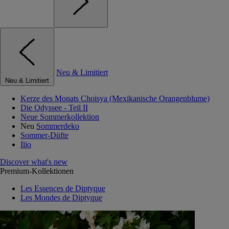
Neu & Limitiert
Neu & Limitiert
Kerze des Monats Choisya (Mexikanische Orangenblume)
Die Odyssee - Teil II
Neue Sommerkollektion
Neu
Sommerdeko
Sommer-Düfte
Ilio
Discover what's new
Premium-Kollektionen
Les Essences de Diptyque
Les Mondes de Diptyque