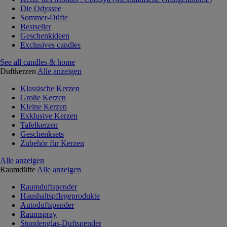
Die Odyssee
Sommer-Düfte
Bestseller
Geschenkideen
Exclusives candles
See all candles & home
Duftkerzen
Alle anzeigen
Klassische Kerzen
Große Kerzen
Kleine Kerzen
Exklusive Kerzen
Tafelkerzen
Geschenksets
Zubehör für Kerzen
Alle anzeigen
Raumdüfte
Alle anzeigen
Raumduftspender
Haushaltspflegeprodukte
Autoduftspender
Raumspray
Stundenglas-Duftspender