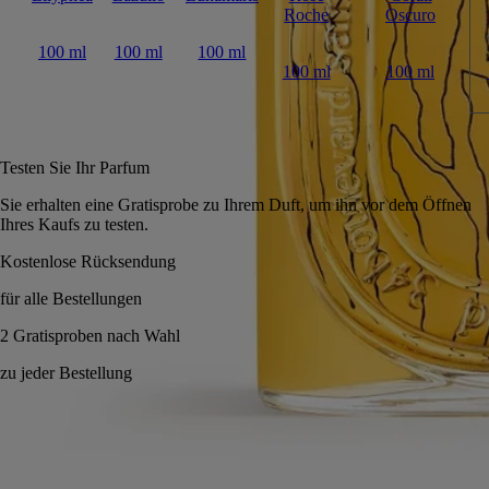
Roche
Oscuro
100 ml
100 ml
100 ml
100 ml
100 ml
In den Warenkorb
285 €
Testen Sie Ihr Parfum
Sie erhalten eine Gratisprobe zu Ihrem Duft, um ihn vor dem Öffn
Ihres Kaufs zu testen.
Made in France, mit voller Transparenz. Endlos nachfüllbar.
Geschichte