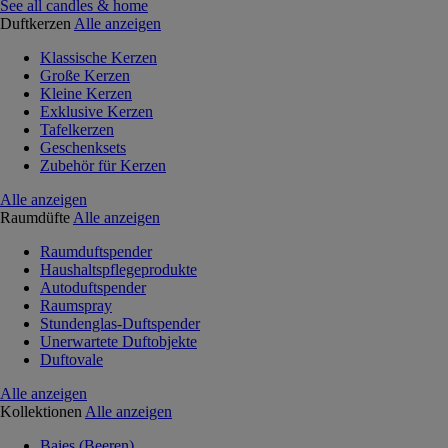
See all candles & home
Duftkerzen
Alle anzeigen
Klassische Kerzen
Große Kerzen
Kleine Kerzen
Exklusive Kerzen
Tafelkerzen
Geschenksets
Zubehör für Kerzen
Alle anzeigen
Raumdüfte
Alle anzeigen
Raumduftspender
Haushaltspflegeprodukte
Autoduftspender
Raumspray
Stundenglas-Duftspender
Unerwartete Duftobjekte
Duftovale
Alle anzeigen
Kollektionen
Alle anzeigen
Baies (Beeren)