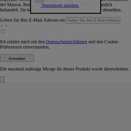
der Maison. Ihre Daten werden selbstverständlich vertraulich
Warenkorb ansehen
behandelt. Sie können sich jederzeit problemlos wieder abmelden.
Geben Sie Ihre E-Mail-Adresse ein
Ich erkläre mich mit den
Datenschutzrichtlinien
und den
Cookie-
Präferenzen
einverstanden.
Anmelden
Die maximal zulässige Menge für dieses Produkt wurde überschritten.
Bois Corsé
Eau de Parfum
Arabica-Kaffee, Sandelholz, Tonkabohne