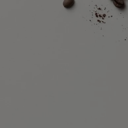
persönlichen Bedürfnisse geeignet ist.
Verpflichtungen
Hergestellt in Frankreich
Alle unsere Duftgesten sind Made in France
Volle Transparenz
Möchten Sie mehr über unsere Partner und die Herkunft unserer
Rohstoffe erfahren?
Besuchen Sie unsere Transparenzplattform
Nachfüllbare Flasche
Unsere ikonischen Parfumflakons können in ausgewählten Boutiquen
nachgefüllt werden. Bringen Sie Ihren leeren Flakon einfach in eine
teilnehmende Diptyque Boutique, um ihn wieder auffüllen zu lassen.
Liste der Geschäfte
Recyclinghinweise