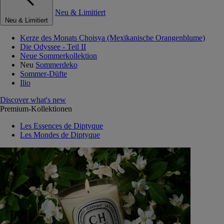
Neu & Limitiert
Neu & Limitiert
Kerze des Monats Choisya (Mexikanische Orangenblume)
Die Odyssee - Teil II
Neue Sommerkollektion
Neu
Sommerdeko
Sommer-Düfte
Ilio
Discover what's new
Premium-Kollektionen
Les Essences de Diptyque
Les Mondes de Diptyque