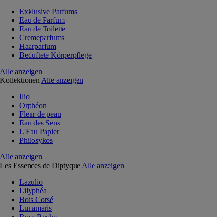
Exklusive Parfums
Eau de Parfum
Eau de Toilette
Cremeparfums
Haarparfum
Beduftete Körperpflege
Alle anzeigen
Kollektionen
Alle anzeigen
Ilio
Orphéon
Fleur de peau
Eau des Sens
L'Eau Papier
Philosykos
Alle anzeigen
Les Essences de Diptyque
Alle anzeigen
Lazulio
Lilyphéa
Bois Corsé
Lunamaris
Rose Roche