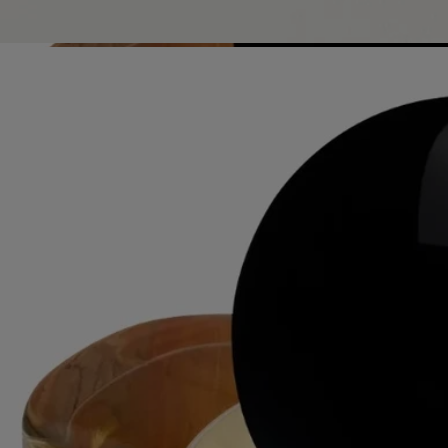
Die Glasflasche und die Pappdose sind recycelbar. Bitte entsorgen Sie
diese in den entsprechenden Recyclingbehältern.