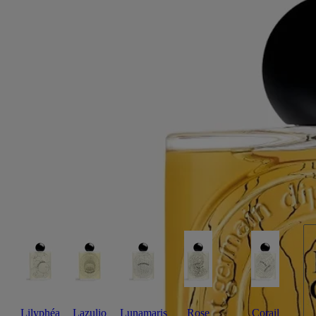
wider, dessen charakteristisches, in das Glas eingelassenes Oval die
dahinterliegende Illustration vergrößert.
Weniger lesen
Bois Corsé
Eau de Parfum
Arabica-Kaffee, Sandelholz, Tonkabohne
Der Duft kombiniert „écorce“ (Rinde) mit „corsé“ (kräftig) und
erinnert durch ein intensives Absolue von schwarzem Kaffee an die
schützende Hülle eines Baumes.
Mehr lesen
Abgerundet durch milchiges Sandelholz und erdende Tonkabohne,
spiegelt sich die langanhaltende Sillage im archetypischen Flakon
wider, dessen charakteristisches, in das Glas eingelassenes Oval die
dahinterliegende Illustration vergrößert.
Weniger lesen
Lilyphéa
Lazulio
Lunamaris
Rose
Corail