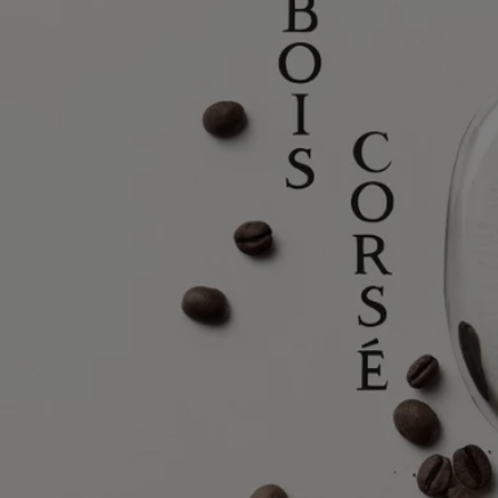
Schutzmantel, der den verletzlichen Kern des Baumes bewahrt. Der
Witterung ausgesetzt, nimmt sie allmählich Gestalt an und entwickelt
Relieftexturen, die rau und unregelmäßig sind, sich aber dennoch
angenehm anfühlen.
In dieser olfaktorischen und visuellen Komposition, die die Arbeit der
Parfümeurin Nathalie Cetto und ihres ursprünglichen Partners Olivier
Pescheux – mit der des Zeichners Nigel Peake verbindet, erwacht
Baumrinde auf lebendige Weise zum Leben. Rau und doch
beruhigend.
Mehr erfahren
Inhaltsstoffe
alcohol denat., parfum (fragrance), aqua (water), coumarin, linalool,
ethylhexyl methoxycinnamate, alpha-isomethyl ionone, limonene,
ethylhexyl salicylate, geraniol, butyl methoxydibenzoylmethane,
cinnamyl alcohol, farnesol, citral
Hinweis: Die Inhaltsstoffliste der Diptyque-Produkte wird regelmäßig
aktualisiert. Bitte prüfen Sie vor der Anwendung die Angaben auf der
Verpackung, um sicherzustellen, dass das Produkt für Ihre