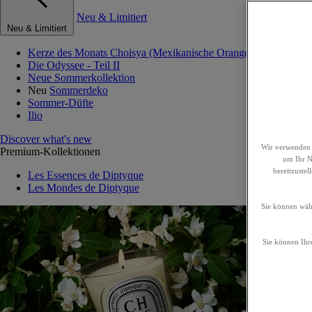
Neu & Limitiert
Neu & Limitiert
Kerze des Monats Choisya (Mexikanische Orangenblume)
Die Odyssee - Teil II
Neue Sommerkollektion
Neu
Sommerdeko
Sommer-Düfte
Ilio
Discover what's new
Wir verwenden 
Premium-Kollektionen
um Ihr Nu
bereitzuste
Les Essences de Diptyque
Les Mondes de Diptyque
Sie können wähl
Sie können Ihre