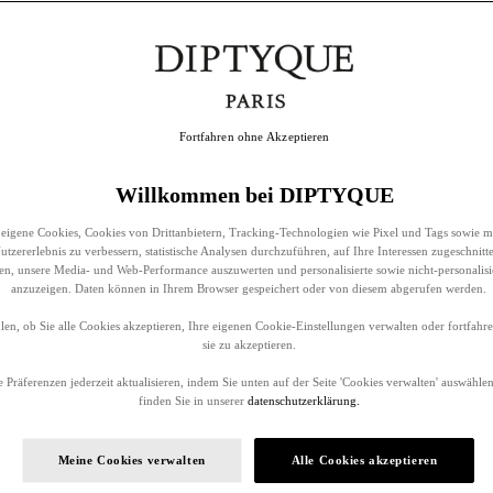
Fortfahren ohne Akzeptieren
Willkommen bei DIPTYQUE
eigene Cookies, Cookies von Drittanbietern, Tracking-Technologien wie Pixel und Tags sowie m
tzererlebnis zu verbessern, statistische Analysen durchzuführen, auf Ihre Interessen zugeschnitt
llen, unsere Media- und Web-Performance auszuwerten und personalisierte sowie nicht-personalis
anzuzeigen. Daten können in Ihrem Browser gespeichert oder von diesem abgerufen werden.
en, ob Sie alle Cookies akzeptieren, Ihre eigenen Cookie-Einstellungen verwalten oder fortfah
sie zu akzeptieren.
 Präferenzen jederzeit aktualisieren, indem Sie unten auf der Seite 'Cookies verwalten' auswählen
finden Sie in unserer
datenschutzerklärung.
Meine Cookies verwalten
Alle Cookies akzeptieren