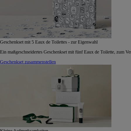
Geschenkset mit 5 Eaux de Toilettes - zur Eigenwahl
Ein maßgeschneidertes Geschenkset mit fünf Eaux de Toilette, zum Vers
Geschenkset zusammenstellen
Kleine Aufmerksamkeiten