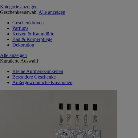
Kategorie anzeigen
Geschenkeauswahl
Alle anzeigen
Geschenkboxen
Parfums
Kerzen & Raumdüfte
Bad & Körperpflege
Dekoration
Alle anzeigen
Kuratierte Auswahl
Kleine Aufmerksamkeiten
Besondere Geschenke
Außergewöhnliche Kreationen