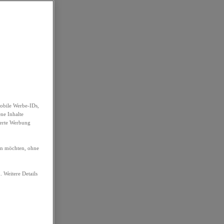
obile Werbe-IDs,
ene Inhalte
ierte Werbung
ren möchten, ohne
. Weitere Details