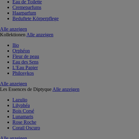
Eau de Toilette
Cremeparfums
Haarparfum
Beduftete Körperpflege
Alle anzeigen
Kollektionen
Alle anzeigen
Ilio
Orphéon
Fleur de peau
Eau des Sens
L'Eau Papier
Philosykos
Alle anzeigen
Les Essences de Diptyque
Alle anzeigen
Lazulio
Lilyphéa
Bois Corsé
Lunamaris
Rose Roche
Corail Oscuro
Alle anzeigen