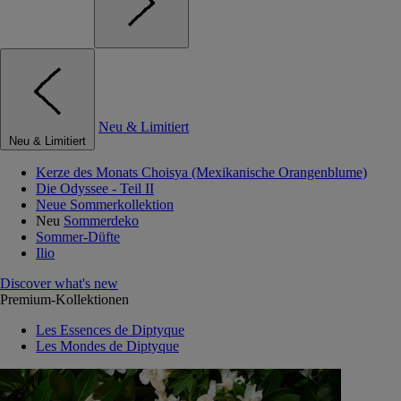
Neu & Limitiert
Neu & Limitiert
Kerze des Monats Choisya (Mexikanische Orangenblume)
Die Odyssee - Teil II
Neue Sommerkollektion
Neu
Sommerdeko
Sommer-Düfte
Ilio
Discover what's new
Premium-Kollektionen
Les Essences de Diptyque
Les Mondes de Diptyque