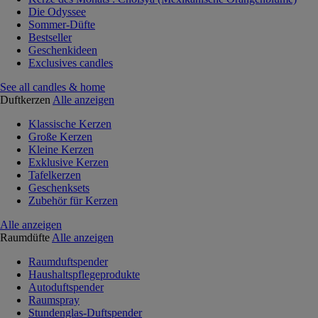
Die Odyssee
Sommer-Düfte
Bestseller
Geschenkideen
Exclusives candles
See all candles & home
Duftkerzen
Alle anzeigen
Klassische Kerzen
Große Kerzen
Kleine Kerzen
Exklusive Kerzen
Tafelkerzen
Geschenksets
Zubehör für Kerzen
Alle anzeigen
Raumdüfte
Alle anzeigen
Raumduftspender
Haushaltspflegeprodukte
Autoduftspender
Raumspray
Stundenglas-Duftspender