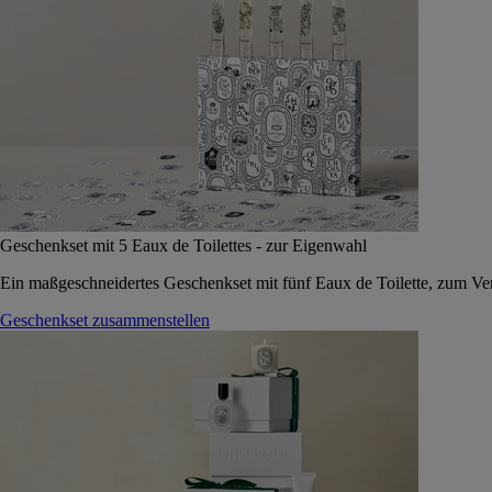
Geschenkset mit 5 Eaux de Toilettes - zur Eigenwahl
Ein maßgeschneidertes Geschenkset mit fünf Eaux de Toilette, zum Vers
Geschenkset zusammenstellen