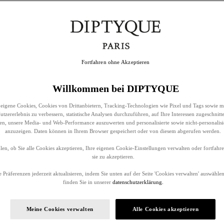
Fortfahren ohne Akzeptieren
Willkommen bei DIPTYQUE
eigene Cookies, Cookies von Drittanbietern, Tracking-Technologien wie Pixel und Tags sowie m
tzererlebnis zu verbessern, statistische Analysen durchzuführen, auf Ihre Interessen zugeschnitt
llen, unsere Media- und Web-Performance auszuwerten und personalisierte sowie nicht-personalis
anzuzeigen. Daten können in Ihrem Browser gespeichert oder von diesem abgerufen werden.
en, ob Sie alle Cookies akzeptieren, Ihre eigenen Cookie-Einstellungen verwalten oder fortfah
sie zu akzeptieren.
 Präferenzen jederzeit aktualisieren, indem Sie unten auf der Seite 'Cookies verwalten' auswählen
finden Sie in unserer
datenschutzerklärung.
Meine Cookies verwalten
Alle Cookies akzeptieren