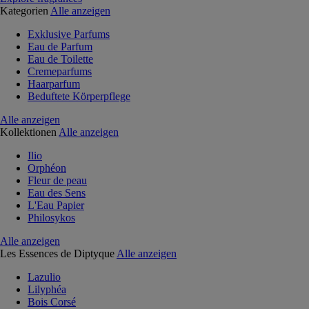
Kategorien
Alle anzeigen
Exklusive Parfums
Eau de Parfum
Eau de Toilette
Cremeparfums
Haarparfum
Beduftete Körperpflege
Alle anzeigen
Kollektionen
Alle anzeigen
Ilio
Orphéon
Fleur de peau
Eau des Sens
L'Eau Papier
Philosykos
Alle anzeigen
Les Essences de Diptyque
Alle anzeigen
Lazulio
Lilyphéa
Bois Corsé