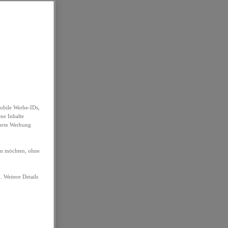
obile Werbe-IDs,
ene Inhalte
ierte Werbung
ren möchten, ohne
. Weitere Details