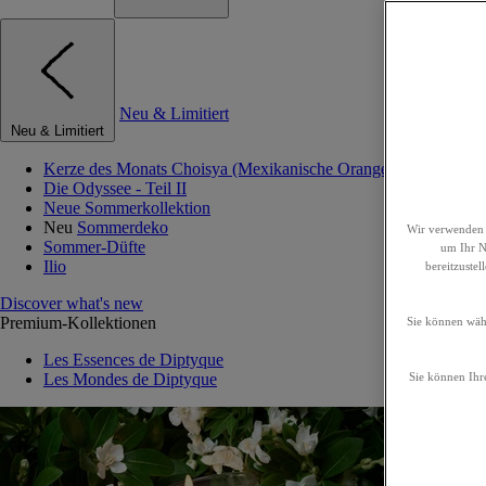
Neu & Limitiert
Neu & Limitiert
Kerze des Monats Choisya (Mexikanische Orangenblume)
Die Odyssee - Teil II
Neue Sommerkollektion
Neu
Sommerdeko
Wir verwenden 
Sommer-Düfte
um Ihr Nu
Ilio
bereitzuste
Discover what's new
Premium-Kollektionen
Sie können wähl
Les Essences de Diptyque
Les Mondes de Diptyque
Sie können Ihre