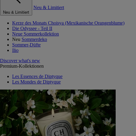
Neu & Limitiert
Neu & Limitiert
Kerze des Monats Choisya (Mexikanische Orangenblume)
Die Odyssee - Teil II
Neue Sommerkollektion
Neu
Sommerdeko
Sommer-Düfte
Ilio
Discover what's new
Premium-Kollektionen
Les Essences de Diptyque
Les Mondes de Diptyque