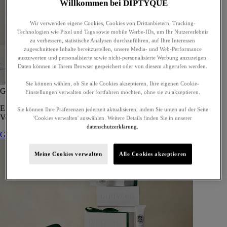
Willkommen bei DIPTYQUE
Wir verwenden eigene Cookies, Cookies von Drittanbietern, Tracking-
Technologien wie Pixel und Tags sowie mobile Werbe-IDs, um Ihr Nutzererlebnis
zu verbessern, statistische Analysen durchzuführen, auf Ihre Interessen
zugeschnittene Inhalte bereitzustellen, unsere Media- und Web-Performance
auszuwerten und personalisierte sowie nicht-personalisierte Werbung anzuzeigen.
Daten können in Ihrem Browser gespeichert oder von diesem abgerufen werden.
Sie können wählen, ob Sie alle Cookies akzeptieren, Ihre eigenen Cookie-
Geschenkset mit 5 Eaux de Toilettes - zur Eigenwahl
Einstellungen verwalten oder fortfahren möchten, ohne sie zu akzeptieren.
Ein maßgeschneidertes Geschenkset mit fünf Eaux de Toilette, zum
Sie können Ihre Präferenzen jederzeit aktualisieren, indem Sie unten auf der Seite
Verschenken oder für sich selbst.
'Cookies verwalten' auswählen. Weitere Details finden Sie in unserer
datenschutzerklärung.
Geschenkset zusammenstellen
Meine Cookies verwalten
Alle Cookies akzeptieren