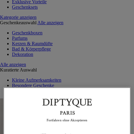
Exklusive Vorteile
Geschenksets
Kategorie anzeigen
Geschenkeauswahl
Alle anzeigen
Geschenkboxen
Parfums
Kerzen & Raumdüfte
Bad & Körperpflege
Dekoration
Alle anzeigen
Kuratierte Auswahl
Kleine Aufmerksamkeiten
Besondere Geschenke
Außergewöhnliche Kreationen
Fortfahren ohne Akzeptieren