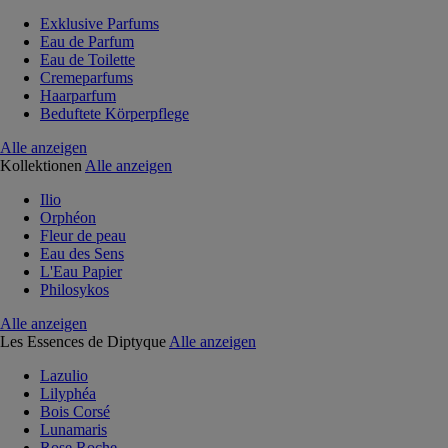
Exklusive Parfums
Eau de Parfum
Eau de Toilette
Cremeparfums
Haarparfum
Beduftete Körperpflege
Alle anzeigen
Kollektionen
Alle anzeigen
Ilio
Orphéon
Fleur de peau
Eau des Sens
L'Eau Papier
Philosykos
Alle anzeigen
Les Essences de Diptyque
Alle anzeigen
Lazulio
Lilyphéa
Bois Corsé
Lunamaris
Rose Roche