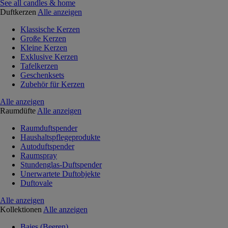
See all candles & home
Duftkerzen
Alle anzeigen
Klassische Kerzen
Große Kerzen
Kleine Kerzen
Exklusive Kerzen
Tafelkerzen
Geschenksets
Zubehör für Kerzen
Alle anzeigen
Raumdüfte
Alle anzeigen
Raumduftspender
Haushaltspflegeprodukte
Autoduftspender
Raumspray
Stundenglas-Duftspender
Unerwartete Duftobjekte
Duftovale
Alle anzeigen
Kollektionen
Alle anzeigen
Baies (Beeren)