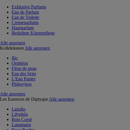
Exklusive Parfums
Eau de Parfum
Eau de Toilette
Cremeparfums
Haarparfum
Beduftete Körperpflege
Alle anzeigen
Kollektionen
Alle anzeigen
Ilio
Orphéon
Fleur de peau
Eau des Sens
L'Eau Papier
Philosykos
Alle anzeigen
Les Essences de Diptyque
Alle anzeigen
Lazulio
Lilyphéa
Bois Corsé
Lunamaris
Rose Roche