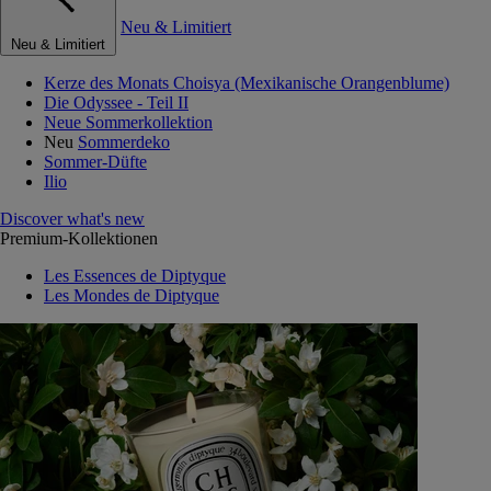
Neu & Limitiert
Neu & Limitiert
Kerze des Monats Choisya (Mexikanische Orangenblume)
Die Odyssee - Teil II
Neue Sommerkollektion
Neu
Sommerdeko
Sommer-Düfte
Ilio
Discover what's new
Premium-Kollektionen
Les Essences de Diptyque
Les Mondes de Diptyque