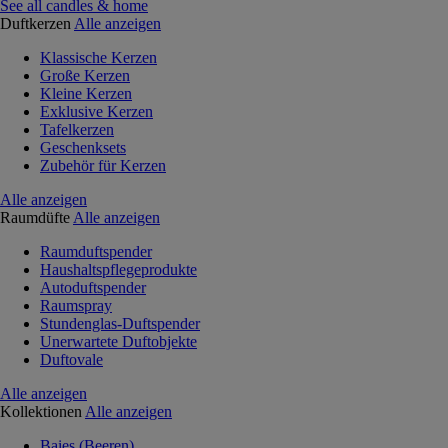
See all candles & home
Duftkerzen
Alle anzeigen
Klassische Kerzen
Große Kerzen
Kleine Kerzen
Exklusive Kerzen
Tafelkerzen
Geschenksets
Zubehör für Kerzen
Alle anzeigen
Raumdüfte
Alle anzeigen
Raumduftspender
Haushaltspflegeprodukte
Autoduftspender
Raumspray
Stundenglas-Duftspender
Unerwartete Duftobjekte
Duftovale
Alle anzeigen
Kollektionen
Alle anzeigen
Baies (Beeren)