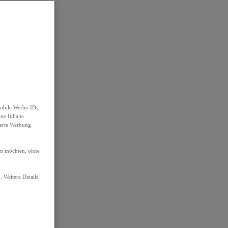
obile Werbe-IDs,
ene Inhalte
ierte Werbung
ren möchten, ohne
. Weitere Details