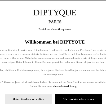
Fortfahren ohne Akzeptieren
Willkommen bei DIPTYQUE
eigene Cookies, Cookies von Drittanbietern, Tracking-Technologien wie Pixel und Tags sowie m
tzererlebnis zu verbessern, statistische Analysen durchzuführen, auf Ihre Interessen zugeschnitt
llen, unsere Media- und Web-Performance auszuwerten und personalisierte sowie nicht-personalis
anzuzeigen. Daten können in Ihrem Browser gespeichert oder von diesem abgerufen werden.
en, ob Sie alle Cookies akzeptieren, Ihre eigenen Cookie-Einstellungen verwalten oder fortfah
sie zu akzeptieren.
 Präferenzen jederzeit aktualisieren, indem Sie unten auf der Seite 'Cookies verwalten' auswählen
finden Sie in unserer
datenschutzerklärung.
Meine Cookies verwalten
Alle Cookies akzeptieren