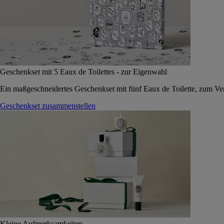
Geschenkset mit 5 Eaux de Toilettes - zur Eigenwahl
Ein maßgeschneidertes Geschenkset mit fünf Eaux de Toilette, zum Vers
Geschenkset zusammenstellen
Kleine Aufmerksamkeiten