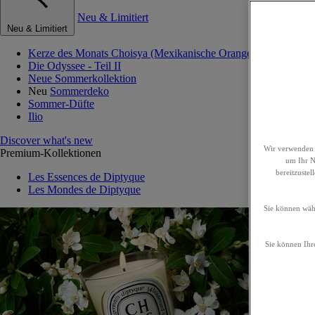
Neu & Limitiert
Neu & Limitiert
Kerze des Monats Choisya (Mexikanische Orangenblume)
Die Odyssee - Teil II
Neue Sommerkollektion
Neu
Sommerdeko
Sommer-Düfte
Ilio
Discover what's new
Wir verwenden 
Premium-Kollektionen
um Ihr Nu
bereitzuste
Les Essences de Diptyque
Les Mondes de Diptyque
Sie können wähl
Sie können Ihre