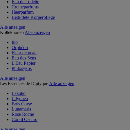
Eau de Toilette
Cremeparfums
Haarparfum
Beduftete Körperpflege
Alle anzeigen
Kollektionen
Alle anzeigen
Ilio
Orphéon
Fleur de peau
Eau des Sens
L'Eau Papier
Philosykos
Alle anzeigen
Les Essences de Diptyque
Alle anzeigen
Lazulio
Lilyphéa
Bois Corsé
Lunamaris
Rose Roche
Corail Oscuro
Alle anzeigen