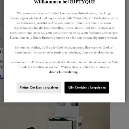
Willkommen bei DIPTYQUE
Wir verwenden eigene Cookies, Cookies von Drittanbietern, Tracking-
Technologien wie Pixel und Tags sowie mobile Werbe-IDs, um Ihr Nutzererlebnis
zu verbessern, statistische Analysen durchzuführen, auf Ihre Interessen
zugeschnittene Inhalte bereitzustellen, unsere Media- und Web-Performance
auszuwerten und personalisierte sowie nicht-personalisierte Werbung anzuzeigen.
Daten können in Ihrem Browser gespeichert oder von diesem abgerufen werden.
Sie können wählen, ob Sie alle Cookies akzeptieren, Ihre eigenen Cookie-
Geschenkset mit 5 Eaux de Toilettes - zur Eigenwahl
Einstellungen verwalten oder fortfahren möchten, ohne sie zu akzeptieren.
Ein maßgeschneidertes Geschenkset mit fünf Eaux de Toilette, zum
Sie können Ihre Präferenzen jederzeit aktualisieren, indem Sie unten auf der Seite
Verschenken oder für sich selbst.
'Cookies verwalten' auswählen. Weitere Details finden Sie in unserer
datenschutzerklärung.
Geschenkset zusammenstellen
Meine Cookies verwalten
Alle Cookies akzeptieren