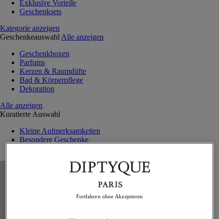
Exklusive Vorteile
Geschenksets
Kategorie anzeigen
Geschenkeauswahl
Alle anzeigen
Geschenkboxen
Parfums
Kerzen & Raumdüfte
Bad & Körperpflege
Dekoration
Alle anzeigen
Kuratierte Auswahl
Kleine Aufmerksamkeiten
Besondere Geschenke
Außergewöhnliche Kreationen
Fortfahren ohne Akzeptieren