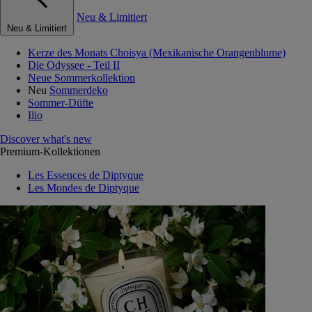
Neu & Limitiert
Neu & Limitiert
Kerze des Monats Choisya (Mexikanische Orangenblume)
Die Odyssee - Teil II
Neue Sommerkollektion
Neu
Sommerdeko
Sommer-Düfte
Ilio
Discover what's new
Premium-Kollektionen
Les Essences de Diptyque
Les Mondes de Diptyque