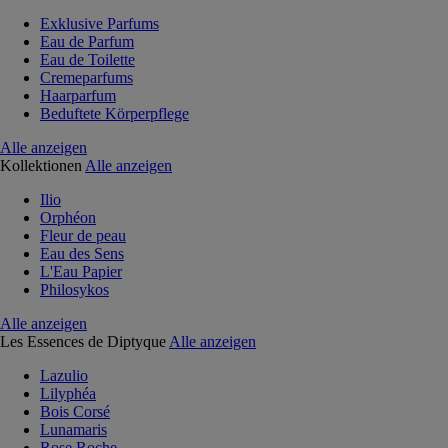
Exklusive Parfums
Eau de Parfum
Eau de Toilette
Cremeparfums
Haarparfum
Beduftete Körperpflege
Alle anzeigen
Kollektionen
Alle anzeigen
Ilio
Orphéon
Fleur de peau
Eau des Sens
L'Eau Papier
Philosykos
Alle anzeigen
Les Essences de Diptyque
Alle anzeigen
Lazulio
Lilyphéa
Bois Corsé
Lunamaris
Rose Roche