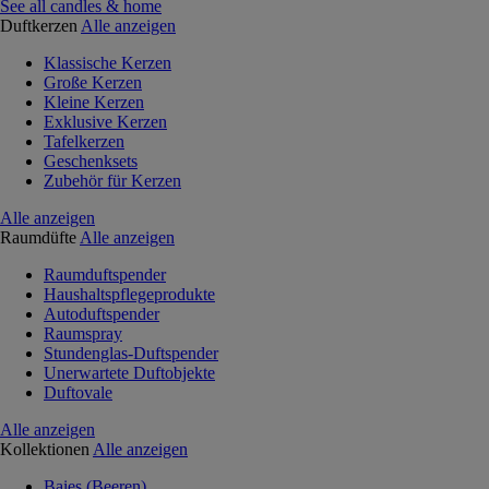
See all candles & home
Duftkerzen
Alle anzeigen
Klassische Kerzen
Große Kerzen
Kleine Kerzen
Exklusive Kerzen
Tafelkerzen
Geschenksets
Zubehör für Kerzen
Alle anzeigen
Raumdüfte
Alle anzeigen
Raumduftspender
Haushaltspflegeprodukte
Autoduftspender
Raumspray
Stundenglas-Duftspender
Unerwartete Duftobjekte
Duftovale
Alle anzeigen
Kollektionen
Alle anzeigen
Baies (Beeren)