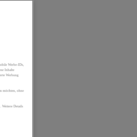
obile Werbe-IDs,
ene Inhalte
ierte Werbung
ren möchten, ohne
. Weitere Details