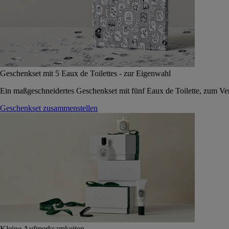
Geschenkset mit 5 Eaux de Toilettes - zur Eigenwahl
Ein maßgeschneidertes Geschenkset mit fünf Eaux de Toilette, zum Vers
Geschenkset zusammenstellen
Kleine Aufmerksamkeiten