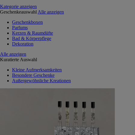
Kategorie anzeigen
Geschenkeauswahl
Alle anzeigen
Geschenkboxen
Parfums
Kerzen & Raumdüfte
Bad & Körperpflege
Dekoration
Alle anzeigen
Kuratierte Auswahl
Kleine Aufmerksamkeiten
Besondere Geschenke
Außergewöhnliche Kreationen