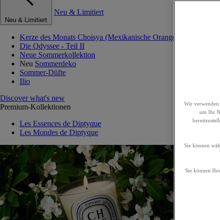
Neu & Limitiert
Neu & Limitiert
Kerze des Monats Choisya (Mexikanische Orangenblume)
Die Odyssee - Teil II
Neue Sommerkollektion
Neu
Sommerdeko
Sommer-Düfte
Ilio
Discover what's new
Wir verwenden 
Premium-Kollektionen
um Ihr Nu
bereitzuste
Les Essences de Diptyque
Les Mondes de Diptyque
Sie können wähl
Sie können Ihre