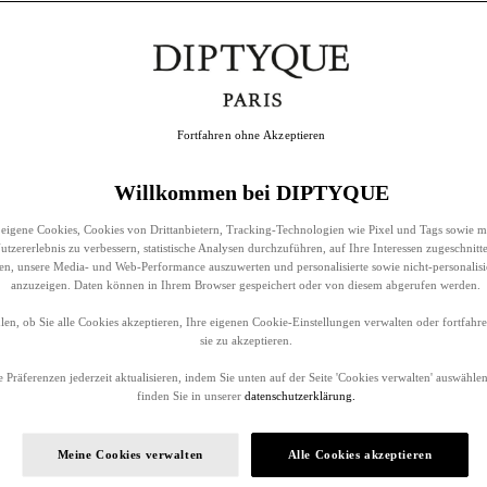
Fortfahren ohne Akzeptieren
Willkommen bei DIPTYQUE
eigene Cookies, Cookies von Drittanbietern, Tracking-Technologien wie Pixel und Tags sowie m
tzererlebnis zu verbessern, statistische Analysen durchzuführen, auf Ihre Interessen zugeschnitt
llen, unsere Media- und Web-Performance auszuwerten und personalisierte sowie nicht-personalis
anzuzeigen. Daten können in Ihrem Browser gespeichert oder von diesem abgerufen werden.
en, ob Sie alle Cookies akzeptieren, Ihre eigenen Cookie-Einstellungen verwalten oder fortfah
sie zu akzeptieren.
 Präferenzen jederzeit aktualisieren, indem Sie unten auf der Seite 'Cookies verwalten' auswählen
finden Sie in unserer
datenschutzerklärung.
Meine Cookies verwalten
Alle Cookies akzeptieren