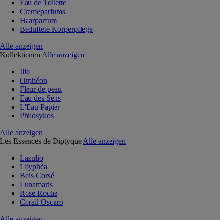
Eau de Toilette
Cremeparfums
Haarparfum
Beduftete Körperpflege
Alle anzeigen
Kollektionen
Alle anzeigen
Ilio
Orphéon
Fleur de peau
Eau des Sens
L'Eau Papier
Philosykos
Alle anzeigen
Les Essences de Diptyque
Alle anzeigen
Lazulio
Lilyphéa
Bois Corsé
Lunamaris
Rose Roche
Corail Oscuro
Alle anzeigen