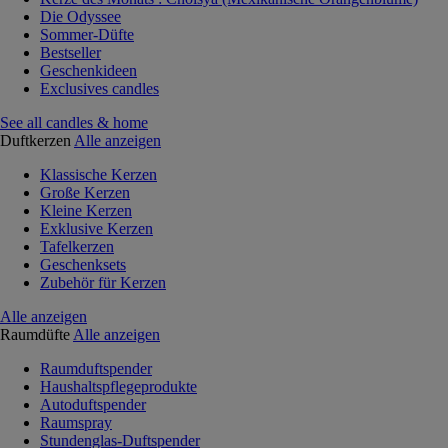
Die Odyssee
Sommer-Düfte
Bestseller
Geschenkideen
Exclusives candles
See all candles & home
Duftkerzen
Alle anzeigen
Klassische Kerzen
Große Kerzen
Kleine Kerzen
Exklusive Kerzen
Tafelkerzen
Geschenksets
Zubehör für Kerzen
Alle anzeigen
Raumdüfte
Alle anzeigen
Raumduftspender
Haushaltspflegeprodukte
Autoduftspender
Raumspray
Stundenglas-Duftspender