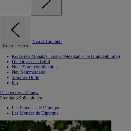
Neu & Limitiert
Neu & Limitiert
Kerze des Monats Choisya (Mexikanische Orangenblume)
Die Odyssee - Teil II
Neue Sommerkollektion
Neu
Sommerdeko
Sommer-Düfte
Ilio
Discover what's new
Premium-Kollektionen
Les Essences de Diptyque
Les Mondes de Diptyque