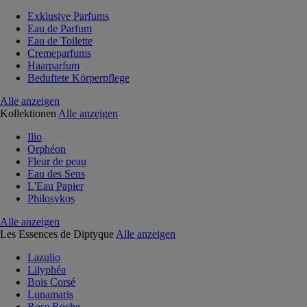
Exklusive Parfums
Eau de Parfum
Eau de Toilette
Cremeparfums
Haarparfum
Beduftete Körperpflege
Alle anzeigen
Kollektionen
Alle anzeigen
Ilio
Orphéon
Fleur de peau
Eau des Sens
L'Eau Papier
Philosykos
Alle anzeigen
Les Essences de Diptyque
Alle anzeigen
Lazulio
Lilyphéa
Bois Corsé
Lunamaris
Rose Roche