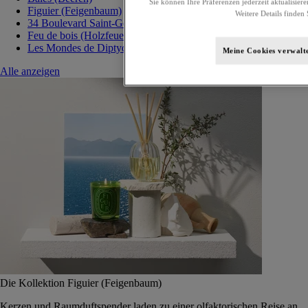
Sie können Ihre Präferenzen jederzeit aktualisiere
Figuier (Feigenbaum)
Weitere Details finden 
34 Boulevard Saint-Germain
Feu de bois (Holzfeuer)
Les Mondes de Diptyque
Meine Cookies verwalt
Alle anzeigen
Die Kollektion Figuier (Feigenbaum)
Kerzen und Raumduftspender laden zu einer olfaktorischen Reise an