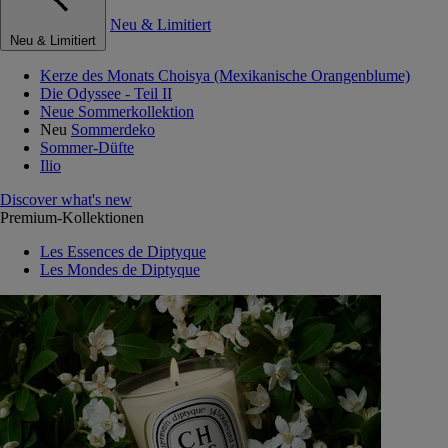
Neu & Limitiert
Neu & Limitiert
Kerze des Monats Choisya (Mexikanische Orangenblume)
Die Odyssee - Teil II
Neue Sommerkollektion
Neu
Sommerdeko
Sommer-Düfte
Ilio
Discover what's new
Premium-Kollektionen
Les Essences de Diptyque
Les Mondes de Diptyque