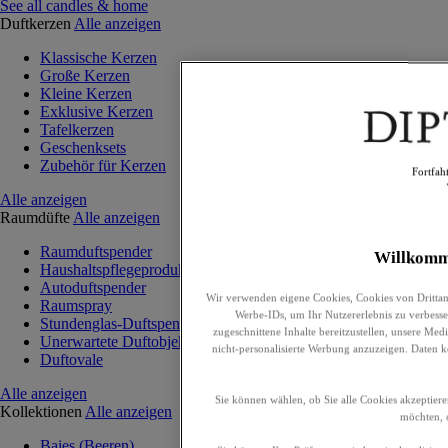
See all candles & home
Duftkerzen
Alle anzeigen
Klassische Kerzen
Große Kerzen
Kleine Kerzen
Exklusive Kerzen
Tafelkerzen
Geschenksets
Zubehör für Kerzen
Fortfah
Alle anzeigen
Raumdüfte
Alle anzeigen
Raumduftspender
Willkomm
Haushaltspflegeprodukte
Autoduftspender
Wir verwenden eigene Cookies, Cookies von Drittan
Raumspray
Werbe-IDs, um Ihr Nutzererlebnis zu verbesser
Stundenglas-Duftspender
zugeschnittene Inhalte bereitzustellen, unsere Me
Unerwartete Duftobjekte
nicht-personalisierte Werbung anzuzeigen. Daten 
Duftovale
Alle anzeigen
Sie können wählen, ob Sie alle Cookies akzeptiere
Kollektionen
Alle anzeigen
möchten, o
Baies (Beeren)