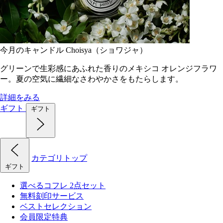
今月のキャンドル Choisya（ショワジャ）
グリーンで生彩感にあふれた香りのメキシコ オレンジフラワ
ー。夏の空気に繊細なさわやかさをもたらします。
詳細をみる
ギフト
ギフト
カテゴリトップ
ギフト
選べるコフレ 2点セット
無料刻印サービス
ベストセレクション
会員限定特典