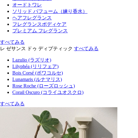
オードトワレ
ソリッド パフューム（練り香水）
ヘアフレグランス
フレグランスボディケア
プレミアム フレグランス
すべてみる
レ ゼサンス ドゥ ディプティック
すべてみる
Lazulio (ラズリオ)
Lilyphéa (リリフェア)
Bois Corsé (ボワコルセ)
Lunamaris (ルナマリス)
Rose Roche (ローズロッシュ)
Corail Oscuro (コライユオスクロ)
すべてみる