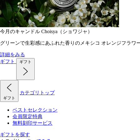
今月のキャンドル Choisya（ショワジャ）
グリーンで生彩感にあふれた香りのメキシコ オレンジフラワ
詳細をみる
ギフト
ギフト
カテゴリトップ
ギフト
ベストセレクション
会員限定特典
無料刻印サービス
ギフトを探す