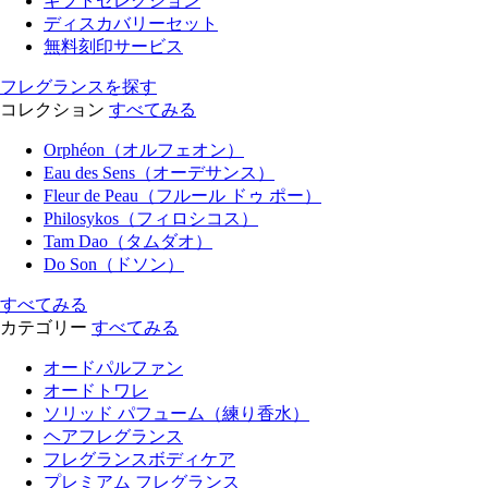
ギフトセレクション
ディスカバリーセット
無料刻印サービス
フレグランスを探す
コレクション
すべてみる
Orphéon（オルフェオン）
Eau des Sens（オーデサンス）
Fleur de Peau（フルール ドゥ ポー）
Philosykos（フィロシコス）
Tam Dao（タムダオ）
Do Son（ドソン）
すべてみる
カテゴリー
すべてみる
オードパルファン
オードトワレ
ソリッド パフューム（練り香水）
ヘアフレグランス
フレグランスボディケア
プレミアム フレグランス