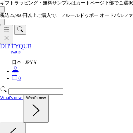
ギフトラッピング・無料サンプルはカートページ下部でご選
税込25,960円以上ご購入で、フルールドゥポー オードパルファ
日本 - JPY ¥
0
What's new
What's new