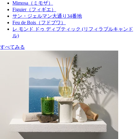
Mimosa（ミモザ）
Figuier（フィギエ）
サン・ジェルマン大通り34番地
Feu de Bois（フドブワ）
レ モンド ドゥ ディプティック (リフィラブルキャンド
ル)
すべてみる