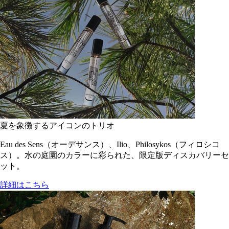
夏を象徴するアイコンのトリオ
Eau des Sens（オーデサンス）、Ilio、Philosykos（フィロシコ
ス）。水の庭園のカラーに彩られた、限定版ディスカバリーセ
ット。
詳細はこちら