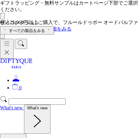
ギフトラッピング・無料サンプルはカートページ下部でご選択
ください。
税込25,960円以上ご購入で、フルールドゥポー オードパルファ
ザ・コレクション
ン5mlをプレゼント。
詳細をみる
すべての製品をみる
0
What's new
What's new