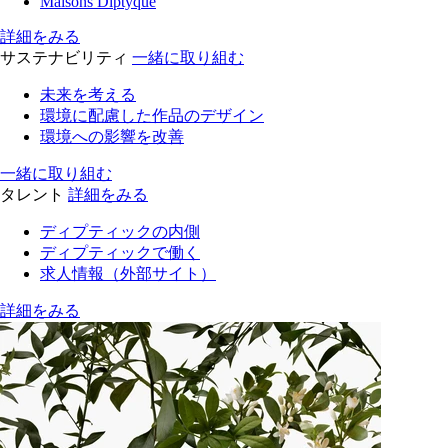
Maisons Diptyque
詳細をみる
サステナビリティ
一緒に取り組む
未来を考える
環境に配慮した作品のデザイン
環境への影響を改善
一緒に取り組む
タレント
詳細をみる
ディプティックの内側
ディプティックで働く
求人情報（外部サイト）
詳細をみる