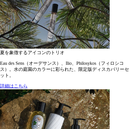
夏を象徴するアイコンのトリオ
Eau des Sens（オーデサンス）、Ilio、Philosykos（フィロシコ
ス）。水の庭園のカラーに彩られた、限定版ディスカバリーセ
ット。
詳細はこちら