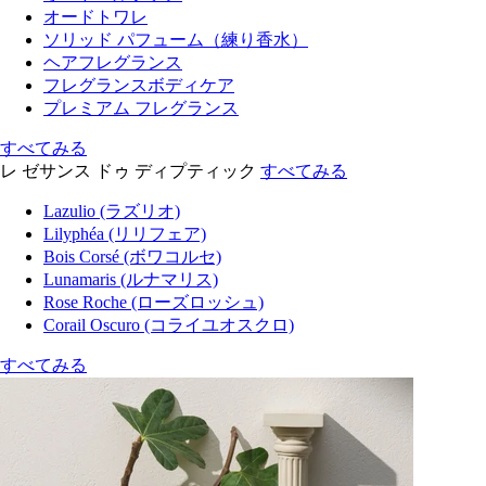
オードトワレ
ソリッド パフューム（練り香水）
ヘアフレグランス
フレグランスボディケア
プレミアム フレグランス
すべてみる
レ ゼサンス ドゥ ディプティック
すべてみる
Lazulio (ラズリオ)
Lilyphéa (リリフェア)
Bois Corsé (ボワコルセ)
Lunamaris (ルナマリス)
Rose Roche (ローズロッシュ)
Corail Oscuro (コライユオスクロ)
すべてみる