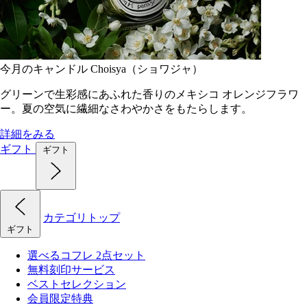
今月のキャンドル Choisya（ショワジャ）
グリーンで生彩感にあふれた香りのメキシコ オレンジフラワ
ー。夏の空気に繊細なさわやかさをもたらします。
詳細をみる
ギフト
ギフト
カテゴリトップ
ギフト
選べるコフレ 2点セット
無料刻印サービス
ベストセレクション
会員限定特典