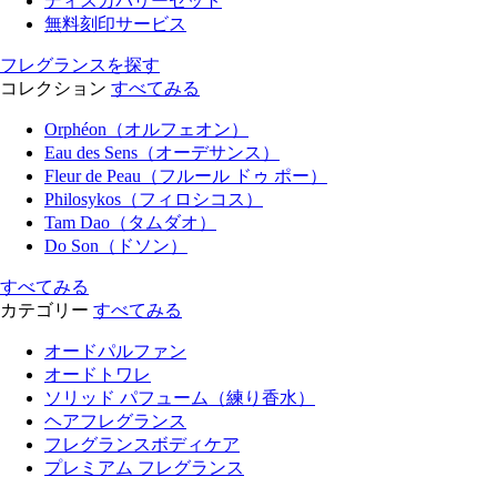
ディスカバリーセット
無料刻印サービス
フレグランスを探す
コレクション
すべてみる
Orphéon（オルフェオン）
Eau des Sens（オーデサンス）
Fleur de Peau（フルール ドゥ ポー）
Philosykos（フィロシコス）
Tam Dao（タムダオ）
Do Son（ドソン）
すべてみる
カテゴリー
すべてみる
オードパルファン
オードトワレ
ソリッド パフューム（練り香水）
ヘアフレグランス
フレグランスボディケア
プレミアム フレグランス