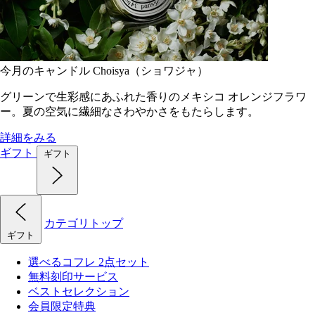
今月のキャンドル Choisya（ショワジャ）
グリーンで生彩感にあふれた香りのメキシコ オレンジフラワ
ー。夏の空気に繊細なさわやかさをもたらします。
詳細をみる
ギフト
ギフト
カテゴリトップ
ギフト
選べるコフレ 2点セット
無料刻印サービス
ベストセレクション
会員限定特典