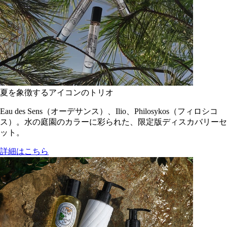
夏を象徴するアイコンのトリオ
Eau des Sens（オーデサンス）、Ilio、Philosykos（フィロシコ
ス）。水の庭園のカラーに彩られた、限定版ディスカバリーセ
ット。
詳細はこちら