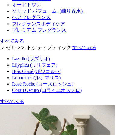
オードトワレ
ソリッド パフューム（練り香水）
ヘアフレグランス
フレグランスボディケア
プレミアム フレグランス
すべてみる
レ ゼサンス ドゥ ディプティック
すべてみる
Lazulio (ラズリオ)
Lilyphéa (リリフェア)
Bois Corsé (ボワコルセ)
Lunamaris (ルナマリス)
Rose Roche (ローズロッシュ)
Corail Oscuro (コライユオスクロ)
すべてみる