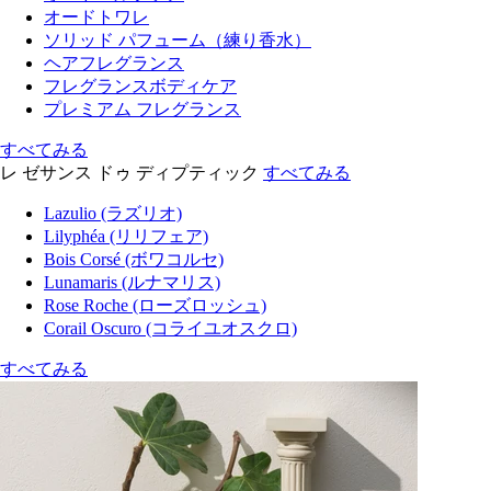
オードトワレ
ソリッド パフューム（練り香水）
ヘアフレグランス
フレグランスボディケア
プレミアム フレグランス
すべてみる
レ ゼサンス ドゥ ディプティック
すべてみる
Lazulio (ラズリオ)
Lilyphéa (リリフェア)
Bois Corsé (ボワコルセ)
Lunamaris (ルナマリス)
Rose Roche (ローズロッシュ)
Corail Oscuro (コライユオスクロ)
すべてみる