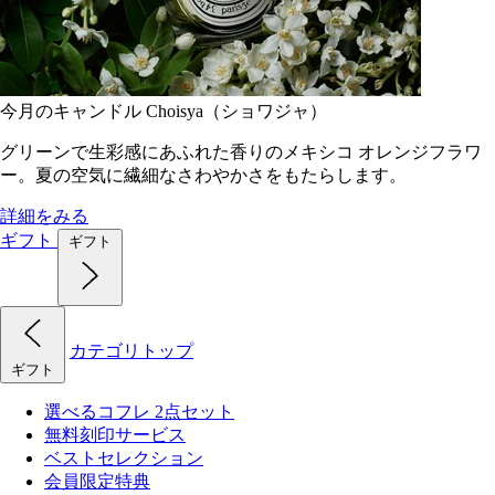
今月のキャンドル Choisya（ショワジャ）
グリーンで生彩感にあふれた香りのメキシコ オレンジフラワ
ー。夏の空気に繊細なさわやかさをもたらします。
詳細をみる
ギフト
ギフト
カテゴリトップ
ギフト
選べるコフレ 2点セット
無料刻印サービス
ベストセレクション
会員限定特典