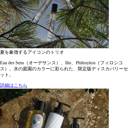
夏を象徴するアイコンのトリオ
Eau des Sens（オーデサンス）、Ilio、Philosykos（フィロシコ
ス）。水の庭園のカラーに彩られた、限定版ディスカバリーセ
ット。
詳細はこちら