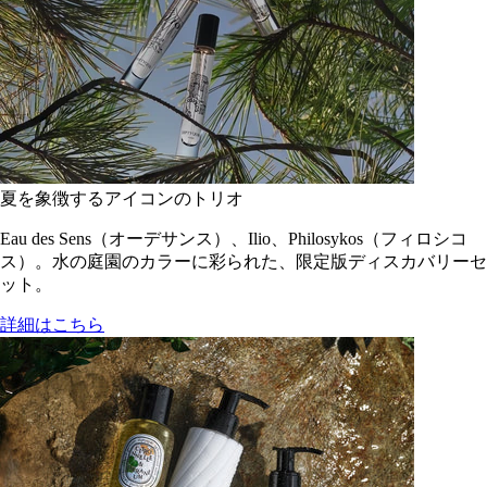
夏を象徴するアイコンのトリオ
Eau des Sens（オーデサンス）、Ilio、Philosykos（フィロシコ
ス）。水の庭園のカラーに彩られた、限定版ディスカバリーセ
ット。
詳細はこちら