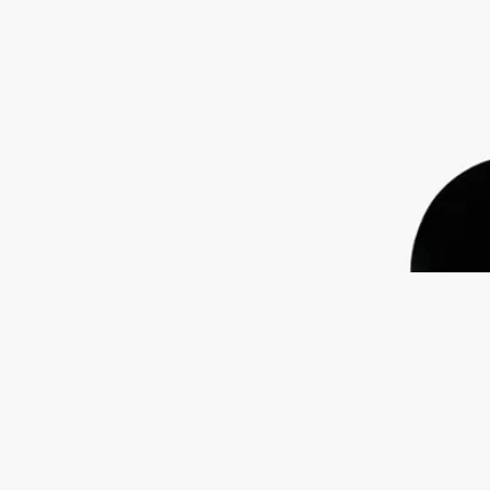
ピンクペッパー、インセンス、シスタス
ルナマリスは、真珠母貝の虹色の輝きと、穏やかな海の水面に
きらめく月光を彷彿とさせます。
続きを読む
ピンクペッパーコーン、インセンス、ロックローズの香りが溶
け合い、きらめくミネラルを映し出します。貴重なボトルには
貝殻を模したレリーフが施され、ガラスに埋め込まれたディプ
ティックのオーバルによって、その美しさが一層引き立てられ
ています。
閉じる
Lunamaris (ルナマリス)
オードパルファ
ン
ピンクペッパー、インセンス、シスタス