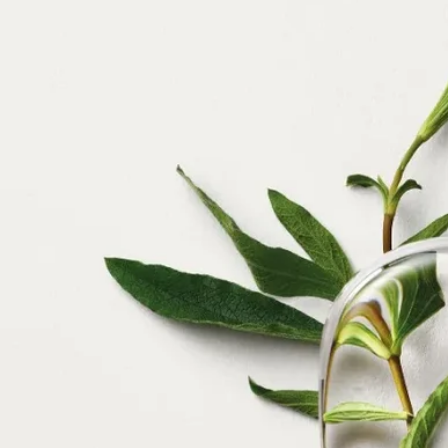
きらめきを放つ、純粋さの象徴
ディプティックは常に、野生のままの、あるいは人の手によっ
て飼いならされた自然からインスピレーションを得てきまし
た。自然界の魔法は、尽きることのない魅力を与え、創造性を
開花させます。
ルナマリスが光を当てるのは、貝殻の中にその成り立ちを隠し
た自然の宝、マザーオブパールです。その繊細で玉虫色に輝く
美しさは、海の水面に映る月を思わせ、人々を魅了します。調
香師ファブリス・ペルグランと画家ナイジェル・ピークの作品
を組み合わせたこの香りとビジュアルのコンポジションは、つ
いに姿を現した隠された美しさを発見する旅へと誘います。
ルナマリスは、コレクション Les Essences de Diptyque（レ ゼサ
ンス ドゥ ディプティック） のきらめく宝石です。このコレク
ションは、現実と幻想の間を行き来しながら、香りのない自然
の一面を自由に解釈しています。繊細でシュールなこのコレク
ションの6つの作品は、調香師の嗅覚とアーティストの手が融
合して生まれたものです。それぞれの作品は、自然の宝の一つ
を称え、フレグランスとイラストレーションで新たな解釈を与
えます。その美しさを余すところなく表現したこれらの作品