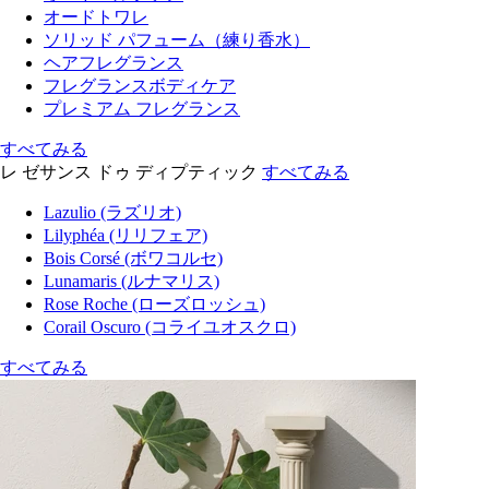
オードトワレ
ソリッド パフューム（練り香水）
ヘアフレグランス
フレグランスボディケア
プレミアム フレグランス
すべてみる
レ ゼサンス ドゥ ディプティック
すべてみる
Lazulio (ラズリオ)
Lilyphéa (リリフェア)
Bois Corsé (ボワコルセ)
Lunamaris (ルナマリス)
Rose Roche (ローズロッシュ)
Corail Oscuro (コライユオスクロ)
すべてみる