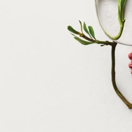
は、私たちに立ち止まり、賞賛するよう誘いかけます。
成分
変性アルコール、香料、水、サリチル酸エチルヘキシル、ｔ-
ブチルメトキシジベンゾイルメタン、マロン酸ジエチルヘキシ
ルシリンギリデン、α-イソメチルイオノン、リモネン、ケイヒ
アルデヒド、リナロール、ベンジルアルコール[Ⅰ]
ご注意：ディプティック製品の成分表は定期的に更新されま
す。ご使用前に製品パッケージに記載されている成分表をご確
認ください。
ディプティックの取り組み
フランス製
こちらの製品はフランス製です。
完全な透明性