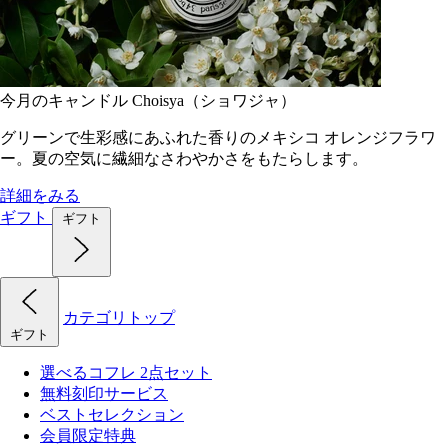
今月のキャンドル Choisya（ショワジャ）
グリーンで生彩感にあふれた香りのメキシコ オレンジフラワ
ー。夏の空気に繊細なさわやかさをもたらします。
詳細をみる
ギフト
ギフト
カテゴリトップ
ギフト
選べるコフレ 2点セット
無料刻印サービス
ベストセレクション
会員限定特典