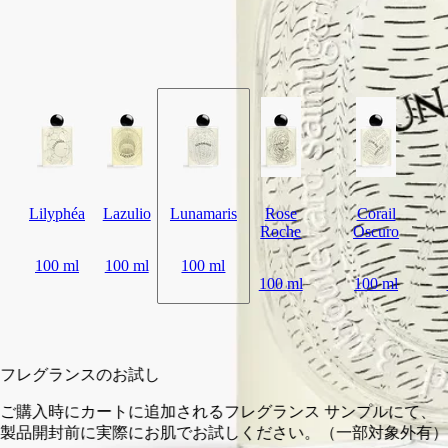
貝殻を模したレリーフが施され、ガラスに埋め込まれたディプ
ティックのオーバルによって、その美しさが一層引き立てられ
ています。
閉じる
Lilyphéa
Lazulio
Lunamaris
Rose
Corail
Roche
Oscuro
100 ml
100 ml
100 ml
100 ml
100 ml
カートに入れる
¥51,150
フレグランスのお試し
ご購入時にカートに追加されるフレグランス サンプルにて、
製品開封前に実際にお肌でお試しください。（一部対象外有）