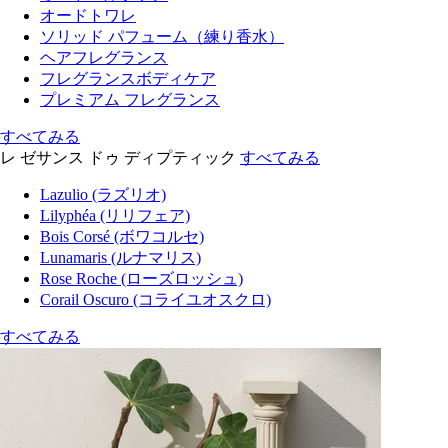
オードトワレ
ソリッド パフューム（練り香水）
ヘアフレグランス
フレグランスボディケア
プレミアム フレグランス
すべてみる
レ ゼサンス ドゥ ディプティック
すべてみる
Lazulio (ラズリオ)
Lilyphéa (リリフェア)
Bois Corsé (ボワコルセ)
Lunamaris (ルナマリス)
Rose Roche (ローズロッシュ)
Corail Oscuro (コライユオスクロ)
すべてみる