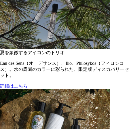
夏を象徴するアイコンのトリオ
Eau des Sens（オーデサンス）、Ilio、Philosykos（フィロシコ
ス）。水の庭園のカラーに彩られた、限定版ディスカバリーセ
ット。
詳細はこちら