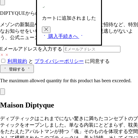
DIPTYQUEからの最新情報をお届けします
カートに追加されました
メゾンの新製品や、限定イベントへの特別なご招待など、特別
なお知らせをいち早くお届けいたします。お見逃しがないよ
購入手続きへ
う、公式ニュースレターにご登録ください。
Eメールアドレスを入力する
利用規約
と
プライバシーポリシー
に同意する
登録する
The maximum allowed quantity for this product has been exceeded.
Maison Diptyque
ディプティックはこれまでにない驚きに満ちたコンセプトのブ
ティックをオープンしました。単なる内装にとどまらず、耽美
をたたえたアパルトマンが持つ「魂」そのものを体現する空間
として構想されたこのブティックは、美と詩情、そしてイマジ