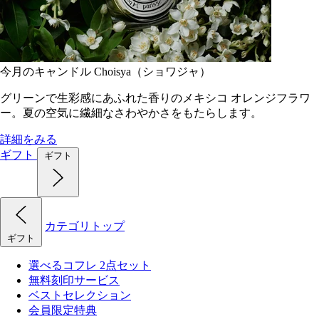
今月のキャンドル Choisya（ショワジャ）
グリーンで生彩感にあふれた香りのメキシコ オレンジフラワ
ー。夏の空気に繊細なさわやかさをもたらします。
詳細をみる
ギフト
ギフト
カテゴリトップ
ギフト
選べるコフレ 2点セット
無料刻印サービス
ベストセレクション
会員限定特典