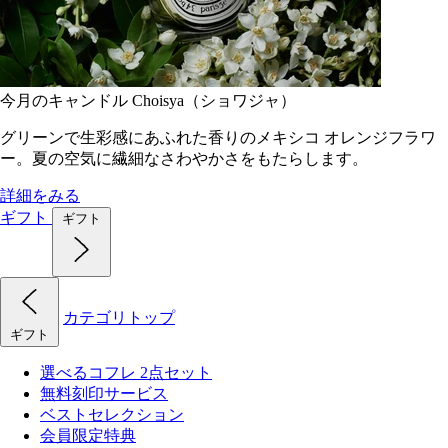
今月のキャンドル Choisya（ショワジャ）
グリーンで生彩感にあふれた香りのメキシコ オレンジフラワ
ー。夏の空気に繊細なさわやかさをもたらします。
詳細をみる
ギフト
ギフト
カテゴリトップ
ギフト
選べるコフレ 2点セット
無料刻印サービス
ベストセレクション
会員限定特典