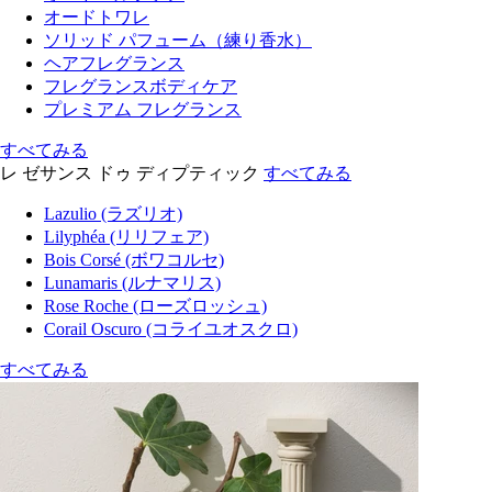
オードトワレ
ソリッド パフューム（練り香水）
ヘアフレグランス
フレグランスボディケア
プレミアム フレグランス
すべてみる
レ ゼサンス ドゥ ディプティック
すべてみる
Lazulio (ラズリオ)
Lilyphéa (リリフェア)
Bois Corsé (ボワコルセ)
Lunamaris (ルナマリス)
Rose Roche (ローズロッシュ)
Corail Oscuro (コライユオスクロ)
すべてみる