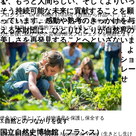
で、もっと人間らしい、そしてよりいっ
る
そう持続可能な未来に貢献することを願
プログラム「De la Nature à l'Œuvre（自然から作品へ）」は、
っています。感動や熟考のきっかけを与
さまざまなコミュニティ（アーティスト、科学者、植物学者な
ど）を動員した学際的アプローチを通して、自然や香りの喚起
える本財団は、ひとりひとりが自然界の
力と密接に結びついた芸術的研究プロジェクトを開始します。
美しさを再発見することへといざないま
す。そこではアートが自然と対話し、よ
り良い未来を描くためにイマジネーショ
ンを引き出します。それはインスピレー
ションを与える旅の始まりに過ぎませ
ん。」
支援
使命1の一環として：植物遺産を保護し保全する
3.自然とのつながりを促す
国立自然史博物館（フランス）
この三番目の章「 Les Petits Apprentis du Vivant（生きとし生け