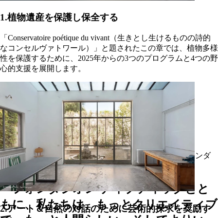
1.植物遺産を保護し保全する
「Conservatoire poétique du vivant（生きとし生けるものの詩的
なコンセルヴァトワール）」と題されたこの章では、植物多様
性を保護するために、2025年からの3つのプログラムと4つの野
心的支援を展開します。
LAURENCE SEMICHON（ロランス・セミション）フォンダ
シオン ディプティック会長
「フォンダシオン ディプティックとと
もに、私たちは、もっとクリエイティブ
2.アート＆自然の対話のために芸術的探求を奨励す