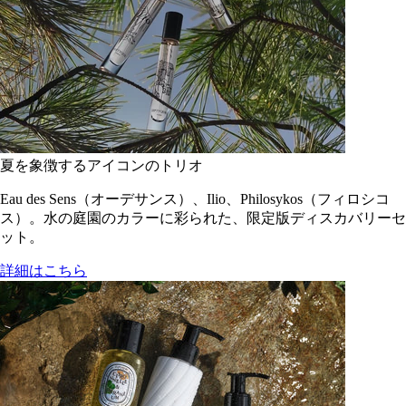
夏を象徴するアイコンのトリオ
Eau des Sens（オーデサンス）、Ilio、Philosykos（フィロシコ
ス）。水の庭園のカラーに彩られた、限定版ディスカバリーセ
ット。
詳細はこちら