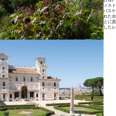
にする）」プログラムの一環として、本財団は、アーティスト
兼陶芸家ナツコ・ウチノと詩人Laura Vazquez（ローラ・バスケ
ズ）が再検討し、20本の珍しいレモンの木々と詩が刻まれた台
座を中心として、パルテール庭園を再び有効活用することに貢
献しています。また本財団は、ガーデンデザインに特化したレ
ジデンスの創設にも参加しています。