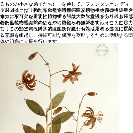
るものの小さな弟子たち）」を通して、フォンダシオン ディ
本財団は、パリの国立自然史博物館国立植物標本館の後援者メ
プティックは、私たちの植物遺産の豊かさと生物多様性の生命
セナになっています。植物標本館は、世界最古であり最も権威
維持に不可欠な重要性に対する一般大衆の意識を、なによりも
のある植物標本館のひとつに数えられています。メセナとし
若い世代の意識を高めながら植物への無関心と戦うことに尽力
て、この類まれな科学的遺産を保護し有効活用することに貢献
します。2025年以降、本財団は、私たちを取り巻く環境に対す
しています。
る意識を喚起し、持続可能な保護を奨励するために活動する団
体や組織に支援を行います。