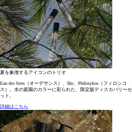
夏を象徴するアイコンのトリオ
Eau des Sens（オーデサンス）、Ilio、Philosykos（フィロシコ
ス）。水の庭園のカラーに彩られた、限定版ディスカバリーセ
ット。
詳細はこちら