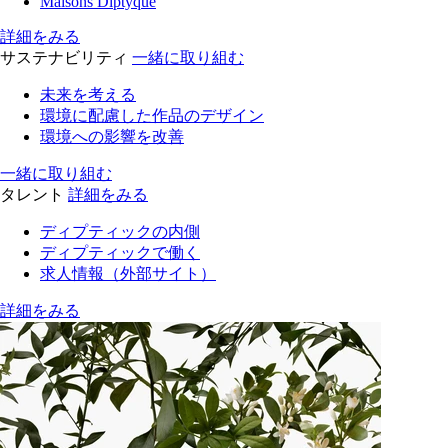
Maisons Diptyque
詳細をみる
サステナビリティ
一緒に取り組む
未来を考える
環境に配慮した作品のデザイン
環境への影響を改善
一緒に取り組む
タレント
詳細をみる
ディプティックの内側
ディプティックで働く
求人情報（外部サイト）
詳細をみる