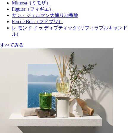
Mimosa（ミモザ）
Figuier（フィギエ）
サン・ジェルマン大通り34番地
Feu de Bois（フドブワ）
レ モンド ドゥ ディプティック (リフィラブルキャンド
ル)
すべてみる