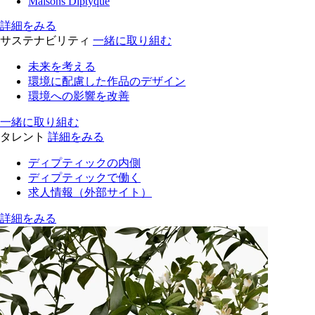
Maisons Diptyque
詳細をみる
サステナビリティ
一緒に取り組む
未来を考える
環境に配慮した作品のデザイン
環境への影響を改善
一緒に取り組む
タレント
詳細をみる
ディプティックの内側
ディプティックで働く
求人情報（外部サイト）
詳細をみる