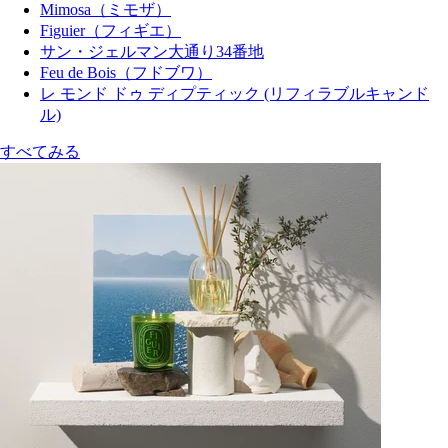
Mimosa（ミモザ）
Figuier（フィギエ）
サン・ジェルマン大通り34番地
Feu de Bois（フドブワ）
レ モンド ドゥ ディプティック (リフィラブルキャンド
ル)
すべてみる