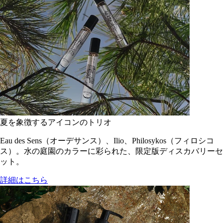
夏を象徴するアイコンのトリオ
Eau des Sens（オーデサンス）、Ilio、Philosykos（フィロシコ
ス）。水の庭園のカラーに彩られた、限定版ディスカバリーセ
ット。
詳細はこちら