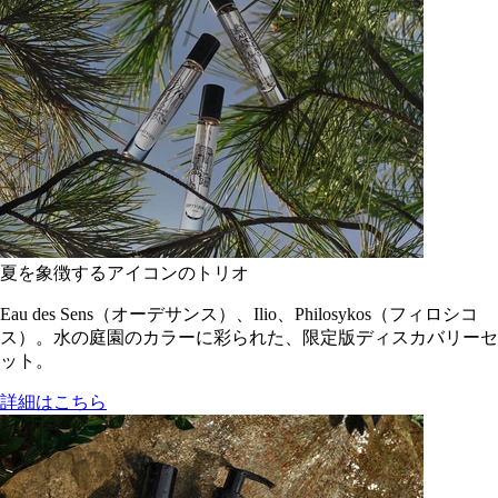
夏を象徴するアイコンのトリオ
Eau des Sens（オーデサンス）、Ilio、Philosykos（フィロシコ
ス）。水の庭園のカラーに彩られた、限定版ディスカバリーセ
ット。
詳細はこちら