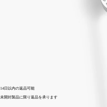
スナッファー
キャンドル用
リチュアルを仕上げるために。スナッファーにより、キャンド
ルの炎を優しく消すことができます。炎にスナッファーをかぶ
せてキャンドルを消してください。平均的に燃焼させることで
キャンドルを長い間お楽しみいただけます。
続きを読む
※キャンドルは別売りです。
閉じる
カートに入れる
¥4,950
14日以内の返品可能
未開封製品に限り返品を承ります
ご購入時に選べるサンプル