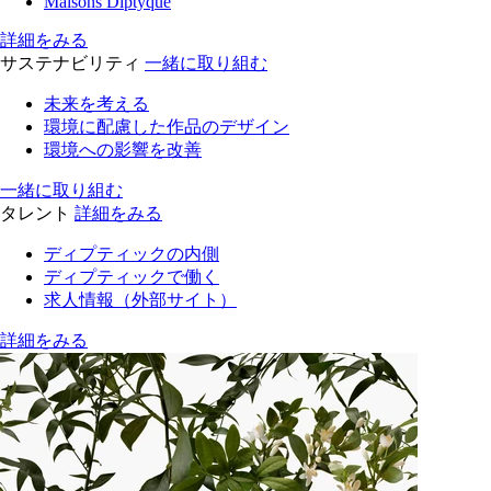
Maisons Diptyque
詳細をみる
サステナビリティ
一緒に取り組む
未来を考える
環境に配慮した作品のデザイン
環境への影響を改善
一緒に取り組む
タレント
詳細をみる
ディプティックの内側
ディプティックで働く
求人情報（外部サイト）
詳細をみる