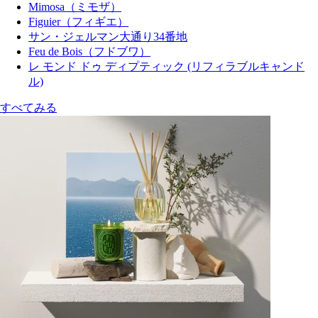
Mimosa（ミモザ）
Figuier（フィギエ）
サン・ジェルマン大通り34番地
Feu de Bois（フドブワ）
レ モンド ドゥ ディプティック (リフィラブルキャンド
ル)
すべてみる