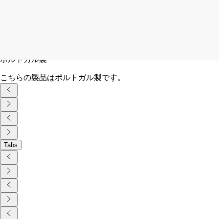
ディプティックの取り組み
クラフツマンシップ
ポルトガルの工房で手作業で作られています。
ポルトガル製
こちらの製品はポルトガル製です。
Tabs