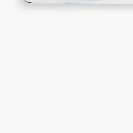
ポルトガル製。ミックスクレイ技法によるハンドメイド。
ストーリー
ディプティックの取り組み
クラフトマンシップ
ご使用方法
特徴
ストーリー
1963年以来、ディプティックは光と香りを放つフレグランスキ
ャンドルを創り出してきました。煙の揺らめきを想わせる、偶
然から生まれる模様が特徴の2色のセラミック「terre mêlée」
は、このフレグランスの芸術と、「煙を通して」を意味するラ
テン語「per fumum」という「フレグランス」の語源に呼応す
るものです。