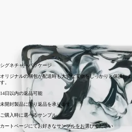
【お取扱い店舗：DIPTYQUE 青山、GINZA SIX、京都BAL、
仙台藤崎、阪急うめだ(5/7～5/13限定) 】
閉じる
カートに入れる
¥20,900
シグネチャーパッケージ
オリジナルの梱包が配送時も大切な宝物をしっかりと保護しま
す。
14日以内の返品可能
未開封製品に限り返品を承ります
ご購入時に選べるサンプル
カートページにてお好きなサンプルをお選びください