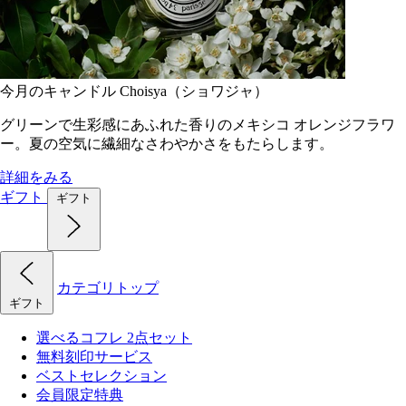
今月のキャンドル Choisya（ショワジャ）
グリーンで生彩感にあふれた香りのメキシコ オレンジフラワ
ー。夏の空気に繊細なさわやかさをもたらします。
詳細をみる
ギフト
ギフト
カテゴリトップ
ギフト
選べるコフレ 2点セット
無料刻印サービス
ベストセレクション
会員限定特典