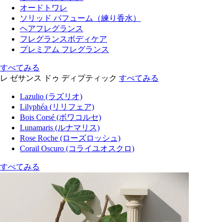
オードトワレ
ソリッド パフューム（練り香水）
ヘアフレグランス
フレグランスボディケア
プレミアム フレグランス
すべてみる
レ ゼサンス ドゥ ディプティック
すべてみる
Lazulio (ラズリオ)
Lilyphéa (リリフェア)
Bois Corsé (ボワコルセ)
Lunamaris (ルナマリス)
Rose Roche (ローズロッシュ)
Corail Oscuro (コライユオスクロ)
すべてみる