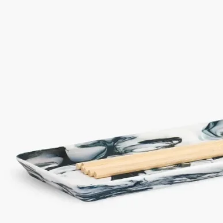
無二の神秘的なデザインを描き出します。
ご使用方法
ぬるま湯とマイルドな石鹸でお手入れしてください。
特徴
－素材：素焼きポーセリン
－重さ：500g
－サイズ：31.8cm x 12.2cm
－ホームフレグランス ディフューザー100ml と 200ml を収納す
るのに最適です。
ぬるま湯と石鹸で洗ってください。