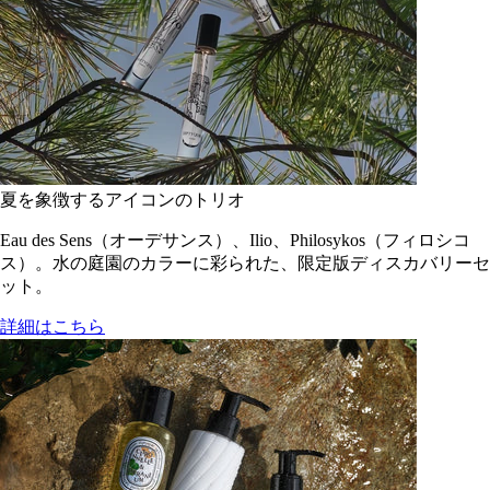
夏を象徴するアイコンのトリオ
Eau des Sens（オーデサンス）、Ilio、Philosykos（フィロシコ
ス）。水の庭園のカラーに彩られた、限定版ディスカバリーセ
ット。
詳細はこちら