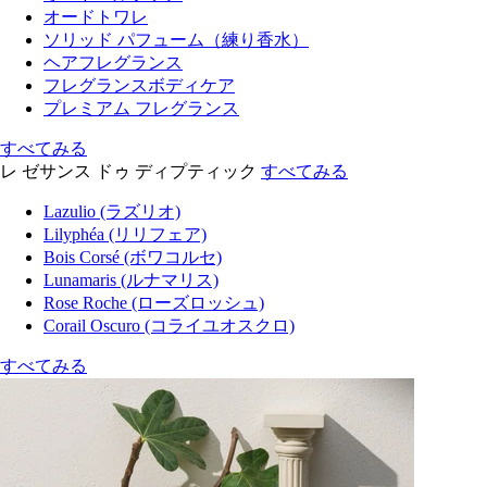
オードトワレ
ソリッド パフューム（練り香水）
ヘアフレグランス
フレグランスボディケア
プレミアム フレグランス
すべてみる
レ ゼサンス ドゥ ディプティック
すべてみる
Lazulio (ラズリオ)
Lilyphéa (リリフェア)
Bois Corsé (ボワコルセ)
Lunamaris (ルナマリス)
Rose Roche (ローズロッシュ)
Corail Oscuro (コライユオスクロ)
すべてみる