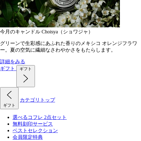
今月のキャンドル Choisya（ショワジャ）
グリーンで生彩感にあふれた香りのメキシコ オレンジフラワ
ー。夏の空気に繊細なさわやかさをもたらします。
詳細をみる
ギフト
ギフト
カテゴリトップ
ギフト
選べるコフレ 2点セット
無料刻印サービス
ベストセレクション
会員限定特典