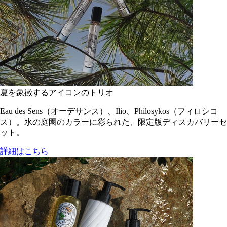
夏を象徴するアイコンのトリオ
Eau des Sens（オーデサンス）、Ilio、Philosykos（フィロシコ
ス）。水の庭園のカラーに彩られた、限定版ディスカバリーセ
ット。
詳細はこちら