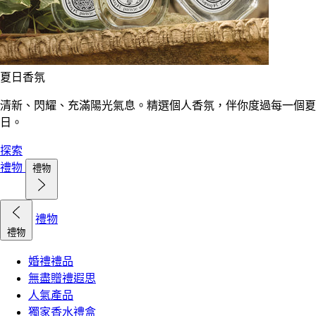
夏日香氛
清新、閃耀、充滿陽光氣息。精選個人香氛，伴你度過每一個夏
日。
探索
禮物
禮物
禮物
禮物
婚禮禮品
無盡贈禮遐思
人氣產品
獨家香水禮盒