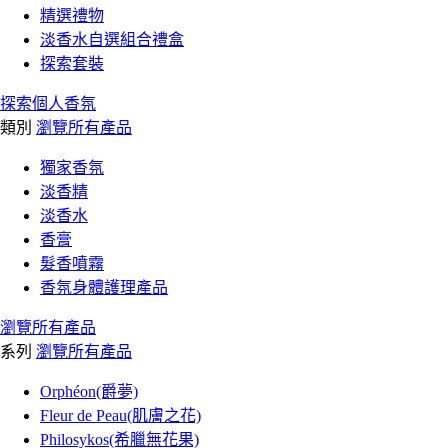
精選禮物
淡香水自選組合禮盒
探索套裝
探索個人香氛
類別
瀏覽所有產品
獨家香氛
淡香精
淡香水
香膏
髮香噴霧
香氛身體護理產品
瀏覽所有產品
系列
瀏覽所有產品
Orphéon(爵夢)
Fleur de Peau(肌膚之花)
Philosykos(希臘無花果)