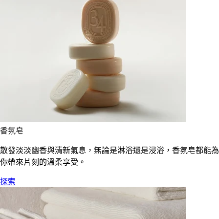
香氛皂
散發淡淡幽香與清新氣息，無論是淋浴還是浸浴，香氛皂都能為
你帶來片刻的溫柔享受。
探索