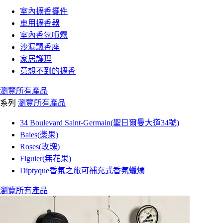
室內擴香擺件
車用擴香器
室內香氛噴霧
沙漏飄香座
家居護理
意想不到的擴香
瀏覽所有產品
系列
瀏覽所有產品
34 Boulevard Saint-Germain(聖日爾曼大道34號)
Baies(漿果)
Roses(玫瑰)
Figuier(無花果)
Diptyque香氛之旅可補充式香氛蠟燭
瀏覽所有產品