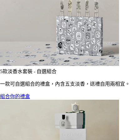
5款淡香水套裝 - 自選組合
一款可自選組合的禮盒，內含五支淡香，送禮自用兩相宜。
組合你的禮盒