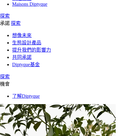
Maisons Diptyque
探索
承諾
探索
想像未來
生態設計產品
提升我們的影響力
共同承諾
Diptyque基金
探索
機會
了解Diptyque