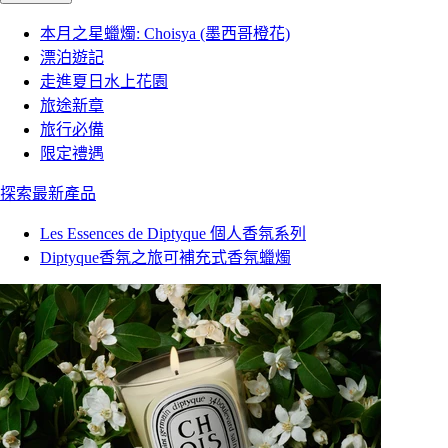
本月之星蠟燭: Choisya (墨西哥橙花)
漂泊遊記
走進夏日水上花園
旅途新章
旅行必備
限定禮遇
探索最新產品
Les Essences de Diptyque 個人香氛系列
Diptyque香氛之旅可補充式香氛蠟燭