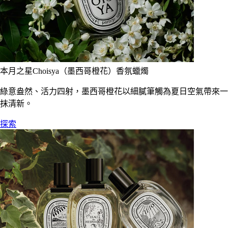
本月之星Choisya（墨西哥橙花）香氛蠟燭
綠意盎然、活力四射，墨西哥橙花以細膩筆觸為夏日空氣帶來一
抹清新。
探索