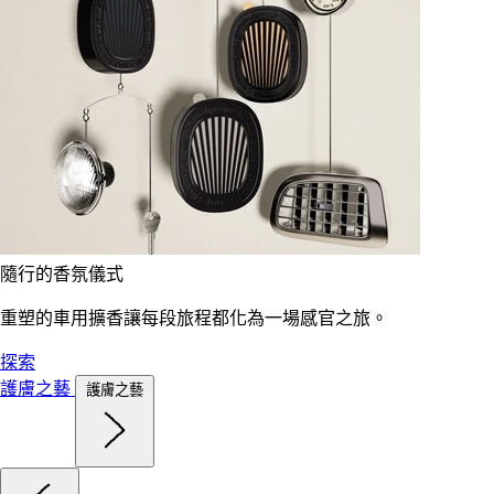
隨行的香氛儀式
重塑的車用擴香讓每段旅程都化為一場感官之旅。
探索
護膚之藝
護膚之藝