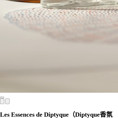
Les Essences de Diptyque（Diptyque香氛