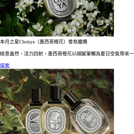
本月之星Choisya（墨西哥橙花）香氛蠟燭
綠意盎然、活力四射，墨西哥橙花以細膩筆觸為夏日空氣帶來一
探索