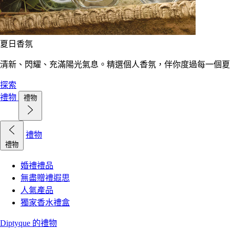
夏日香氛
清新、閃耀、充滿陽光氣息。精選個人香氛，伴你度過每一個夏
探索
禮物
禮物
禮物
禮物
婚禮禮品
無盡贈禮遐思
人氣產品
獨家香水禮盒
Diptyque 的禮物