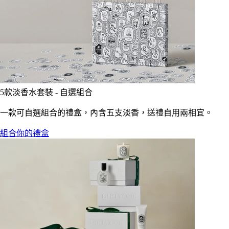
5款淡香水套裝 - 自選組合
一款可自選組合的禮盒，內含五支淡香，送禮自用兩相宜。
組合你的禮盒