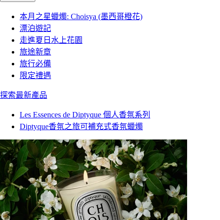
本月之星蠟燭: Choisya (墨西哥橙花)
漂泊遊記
走進夏日水上花園
旅途新章
旅行必備
限定禮遇
探索最新產品
Les Essences de Diptyque 個人香氛系列
Diptyque香氛之旅可補充式香氛蠟燭