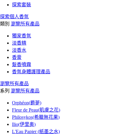
探索套裝
探索個人香氛
類別
瀏覽所有產品
獨家香氛
淡香精
淡香水
香膏
髮香噴霧
香氛身體護理產品
瀏覽所有產品
系列
瀏覽所有產品
Orphéon(爵夢)
Fleur de Peau(肌膚之花)
Philosykos(希臘無花果)
Ilio(伊里奥)
L'Eau Papier (紙墨之水)