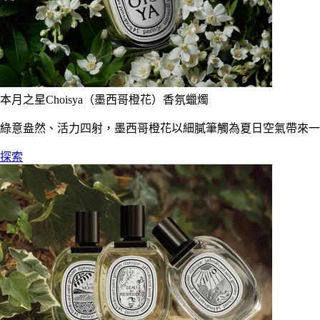
本月之星Choisya（墨西哥橙花）香氛蠟燭
綠意盎然、活力四射，墨西哥橙花以細膩筆觸為夏日空氣帶來一
探索