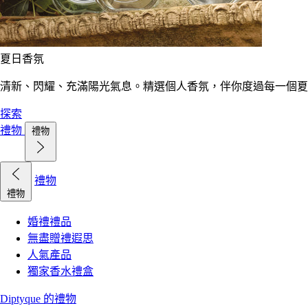
夏日香氛
清新、閃耀、充滿陽光氣息。精選個人香氛，伴你度過每一個夏
探索
禮物
禮物
禮物
禮物
婚禮禮品
無盡贈禮遐思
人氣產品
獨家香水禮盒
Diptyque 的禮物