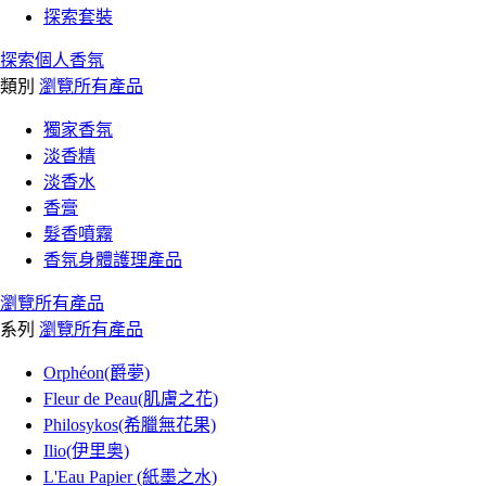
探索套裝
探索個人香氛
類別
瀏覽所有產品
獨家香氛
淡香精
淡香水
香膏
髮香噴霧
香氛身體護理產品
瀏覽所有產品
系列
瀏覽所有產品
Orphéon(爵夢)
Fleur de Peau(肌膚之花)
Philosykos(希臘無花果)
Ilio(伊里奥)
L'Eau Papier (紙墨之水)