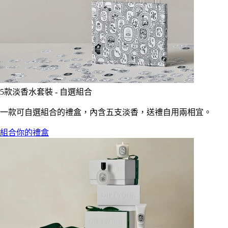
5款淡香水套裝 - 自選組合
一款可自選組合的禮盒，內含五支淡香，送禮自用兩相宜。
組合你的禮盒