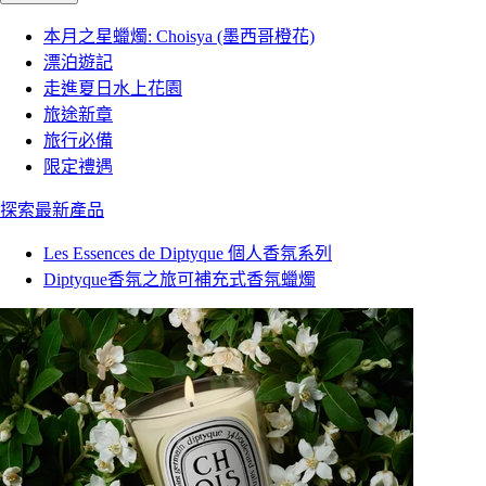
本月之星蠟燭: Choisya (墨西哥橙花)
漂泊遊記
走進夏日水上花園
旅途新章
旅行必備
限定禮遇
探索最新產品
Les Essences de Diptyque 個人香氛系列
Diptyque香氛之旅可補充式香氛蠟燭