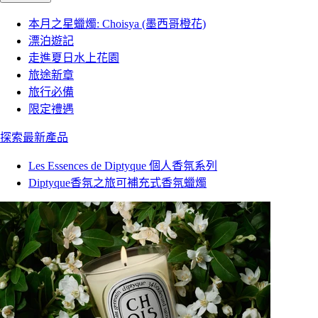
本月之星蠟燭: Choisya (墨西哥橙花)
漂泊遊記
走進夏日水上花園
旅途新章
旅行必備
限定禮遇
探索最新產品
Les Essences de Diptyque 個人香氛系列
Diptyque香氛之旅可補充式香氛蠟燭