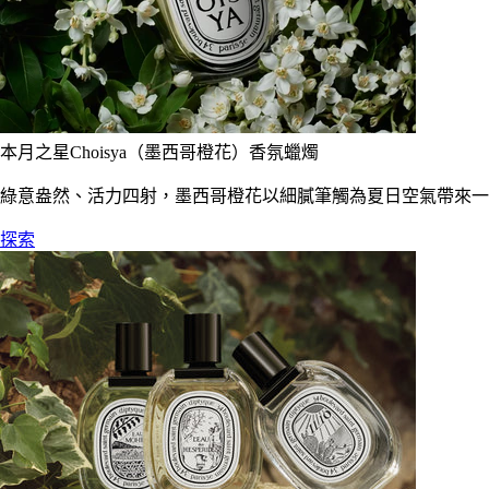
本月之星Choisya（墨西哥橙花）香氛蠟燭
綠意盎然、活力四射，墨西哥橙花以細膩筆觸為夏日空氣帶來一
探索