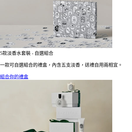
5款淡香水套裝 - 自選組合
一款可自選組合的禮盒，內含五支淡香，送禮自用兩相宜。
組合你的禮盒