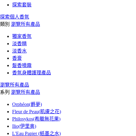
探索套裝
探索個人香氛
類別
瀏覽所有產品
獨家香氛
淡香精
淡香水
香膏
髮香噴霧
香氛身體護理產品
瀏覽所有產品
系列
瀏覽所有產品
Orphéon(爵夢)
Fleur de Peau(肌膚之花)
Philosykos(希臘無花果)
Ilio(伊里奥)
L'Eau Papier (紙墨之水)