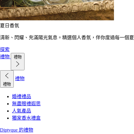
夏日香氛
清新、閃耀、充滿陽光氣息。精選個人香氛，伴你度過每一個夏
探索
禮物
禮物
禮物
禮物
婚禮禮品
無盡贈禮遐思
人氣產品
獨家香水禮盒
Diptyque 的禮物