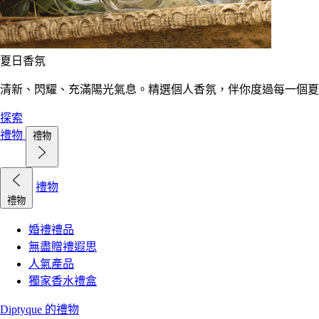
夏日香氛
清新、閃耀、充滿陽光氣息。精選個人香氛，伴你度過每一個夏
探索
禮物
禮物
禮物
禮物
婚禮禮品
無盡贈禮遐思
人氣產品
獨家香水禮盒
Diptyque 的禮物