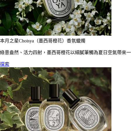
本月之星Choisya（墨西哥橙花）香氛蠟燭
綠意盎然、活力四射，墨西哥橙花以細膩筆觸為夏日空氣帶來一
探索