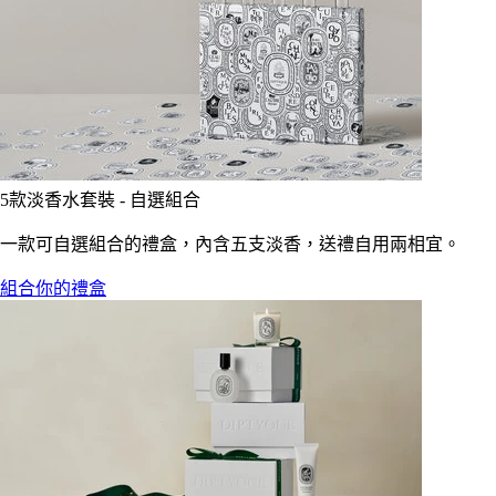
5款淡香水套裝 - 自選組合
一款可自選組合的禮盒，內含五支淡香，送禮自用兩相宜。
組合你的禮盒