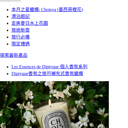
本月之星蠟燭: Choisya (墨西哥橙花)
漂泊遊記
走進夏日水上花園
旅途新章
旅行必備
限定禮遇
探索最新產品
Les Essences de Diptyque 個人香氛系列
Diptyque香氛之旅可補充式香氛蠟燭