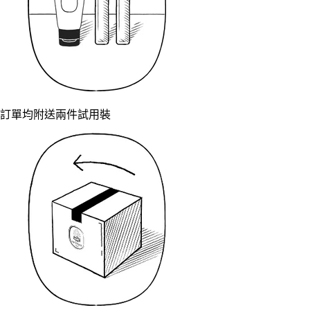
訂單均附送兩件試用裝