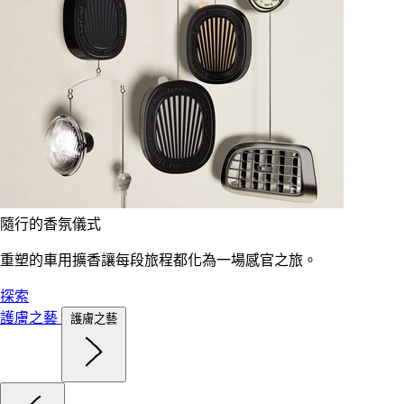
隨行的香氛儀式
重塑的車用擴香讓每段旅程都化為一場感官之旅。
探索
護膚之藝
護膚之藝