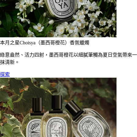
本月之星Choisya（墨西哥橙花）香氛蠟燭
綠意盎然、活力四射，墨西哥橙花以細膩筆觸為夏日空氣帶來一
抹清新。
探索