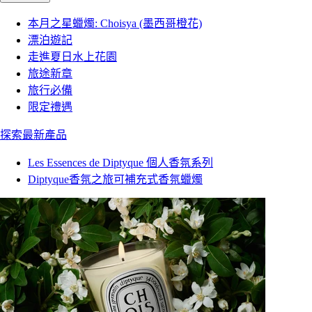
本月之星蠟燭: Choisya (墨西哥橙花)
漂泊遊記
走進夏日水上花園
旅途新章
旅行必備
限定禮遇
探索最新產品
Les Essences de Diptyque 個人香氛系列
Diptyque香氛之旅可補充式香氛蠟燭