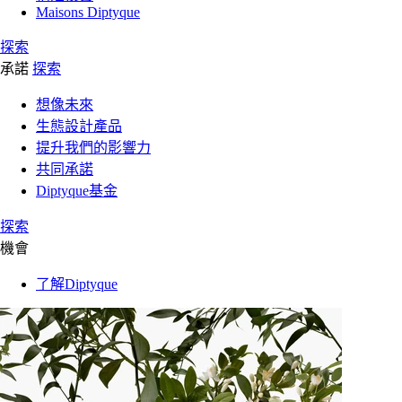
Maisons Diptyque
探索
承諾
探索
想像未來
生態設計產品
提升我們的影響力
共同承諾
Diptyque基金
探索
機會
了解Diptyque