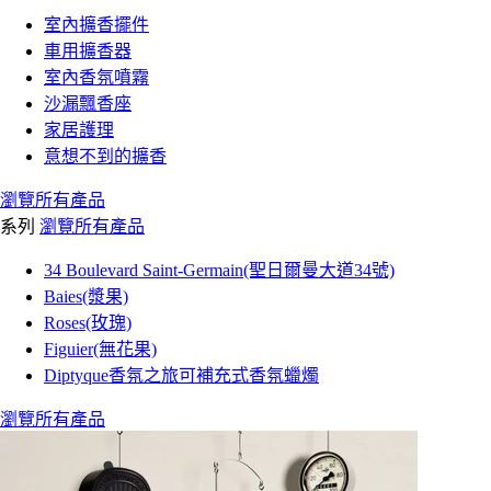
室內擴香擺件
車用擴香器
室內香氛噴霧
沙漏飄香座
家居護理
意想不到的擴香
瀏覽所有產品
系列
瀏覽所有產品
34 Boulevard Saint-Germain(聖日爾曼大道34號)
Baies(漿果)
Roses(玫瑰)
Figuier(無花果)
Diptyque香氛之旅可補充式香氛蠟燭
瀏覽所有產品