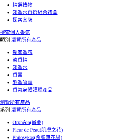
精選禮物
淡香水自選組合禮盒
探索套裝
探索個人香氛
類別
瀏覽所有產品
獨家香氛
淡香精
淡香水
香膏
髮香噴霧
香氛身體護理產品
瀏覽所有產品
系列
瀏覽所有產品
Orphéon(爵夢)
Fleur de Peau(肌膚之花)
Philosykos(希臘無花果)