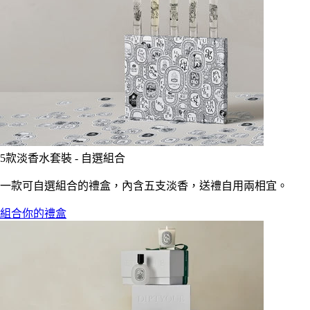
5款淡香水套裝 - 自選組合
一款可自選組合的禮盒，內含五支淡香，送禮自用兩相宜。
組合你的禮盒