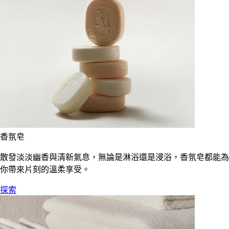
香氛皂
散發淡淡幽香與清新氣息，無論是淋浴還是浸浴，香氛皂都能為
你帶來片刻的溫柔享受。
探索