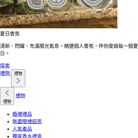
夏日香氛
清新、閃耀、充滿陽光氣息。精選個人香氛，伴你度過每一個夏
日。
探索
禮物
禮物
禮物
禮物
婚禮禮品
無盡贈禮遐思
人氣產品
獨家香水禮盒