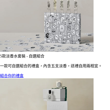
5款淡香水套裝 - 自選組合
一款可自選組合的禮盒，內含五支淡香，送禮自用兩相宜。
組合你的禮盒