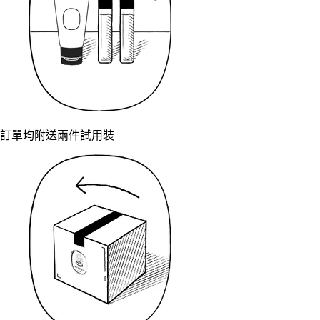
訂單均附送兩件試用裝