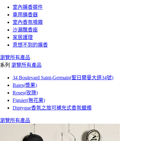
室內擴香擺件
車用擴香器
室內香氛噴霧
沙漏飄香座
家居護理
意想不到的擴香
瀏覽所有產品
系列
瀏覽所有產品
34 Boulevard Saint-Germain(聖日爾曼大道34號)
Baies(漿果)
Roses(玫瑰)
Figuier(無花果)
Diptyque香氛之旅可補充式香氛蠟燭
瀏覽所有產品