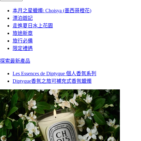
本月之星蠟燭: Choisya (墨西哥橙花)
漂泊遊記
走進夏日水上花園
旅途新章
旅行必備
限定禮遇
探索最新產品
Les Essences de Diptyque 個人香氛系列
Diptyque香氛之旅可補充式香氛蠟燭