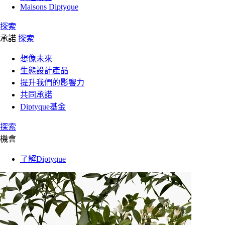
Maisons Diptyque
探索
承諾
探索
想像未來
生態設計產品
提升我們的影響力
共同承諾
Diptyque基金
探索
機會
了解Diptyque