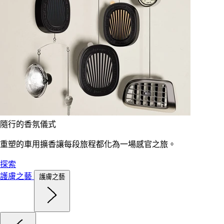
隨行的香氛儀式
重塑的車用擴香讓每段旅程都化為一場感官之旅。
探索
護膚之藝
護膚之藝