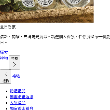
夏日香氛
清新、閃耀、充滿陽光氣息。精選個人香氛，伴你度過每一個夏
日。
探索
禮物
禮物
禮物
禮物
婚禮禮品
無盡贈禮遐思
人氣產品
獨家香水禮盒