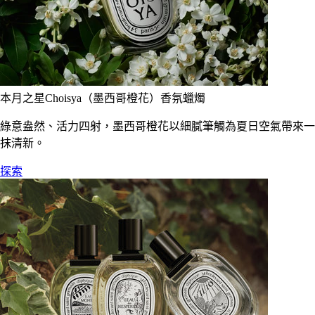
本月之星Choisya（墨西哥橙花）香氛蠟燭
綠意盎然、活力四射，墨西哥橙花以細膩筆觸為夏日空氣帶來一
抹清新。
探索