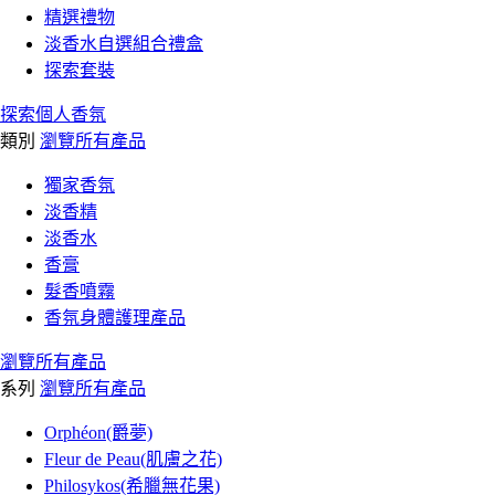
精選禮物
淡香水自選組合禮盒
探索套裝
探索個人香氛
類別
瀏覽所有產品
獨家香氛
淡香精
淡香水
香膏
髮香噴霧
香氛身體護理產品
瀏覽所有產品
系列
瀏覽所有產品
Orphéon(爵夢)
Fleur de Peau(肌膚之花)
Philosykos(希臘無花果)