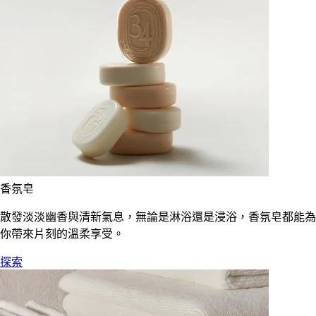
香氛皂
散發淡淡幽香與清新氣息，無論是淋浴還是浸浴，香氛皂都能為
你帶來片刻的溫柔享受。
探索