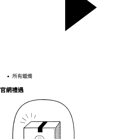
所有蠟燭
官網禮遇